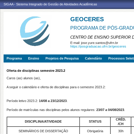
SIGAA - Sistema Integrado de Gestão de Atividades Acadêmicas
GEOCERES
PROGRAMA DE PÓS-GRADU
CENTRO DE ENSINO SUPERIOR 
E-mail:
jose.yure.santos@ufrn.br
https://posgraduacao.ufrn.br/geoceres
Programa
Ensino
Projetos de Pesquisa
Calendário
Processos Selet
Oferta de disciplinas semestre 2023.2
Caros (as) alunos (as),
A seguir o calendário e oferta de disciplinas para o semestre 2023.2:
Período letivo 2023.2:
14/08 a 23/12/2023
.
Período de matrículas nas disciplinas pelos alunos regulares:
23/07 a 04/08/2023
.
CRÉD.
DISCIPLINA/ATIVIDADE
STATUS
/CH
SEMINÁRIOS DE DISSERTAÇÃO
Obrigatória
30h