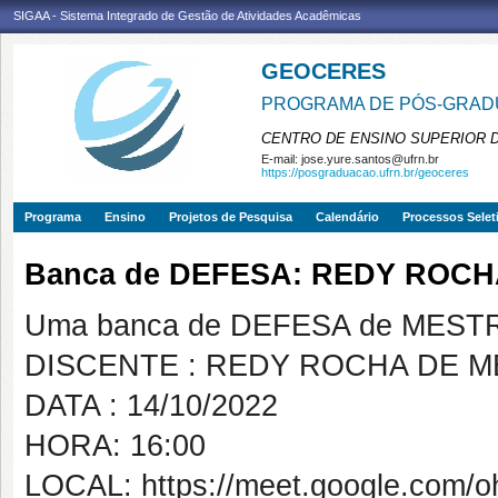
SIGAA - Sistema Integrado de Gestão de Atividades Acadêmicas
GEOCERES
PROGRAMA DE PÓS-GRADU
CENTRO DE ENSINO SUPERIOR 
E-mail:
jose.yure.santos@ufrn.br
https://posgraduacao.ufrn.br/geoceres
Programa
Ensino
Projetos de Pesquisa
Calendário
Processos Selet
Banca de DEFESA: REDY ROC
Uma banca de DEFESA de MESTRAD
DISCENTE : REDY ROCHA DE 
DATA : 14/10/2022
HORA: 16:00
LOCAL: https://meet.google.com/