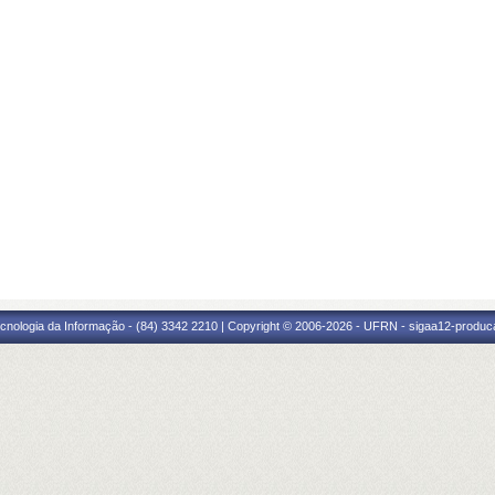
cnologia da Informação - (84) 3342 2210 | Copyright © 2006-2026 - UFRN - sigaa12-produca