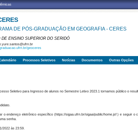
adêmicas
CERES
AMA DE PÓS-GRADUAÇÃO EM GEOGRAFIA - CERES
 DE ENSINO SUPERIOR DO SERIDÓ
e.yure.santos@ufrn.br
sgraduacao.ufrn.br/geoceres
Calendário
Processos Seletivos
Notícias
Documentos
Outras Opções
esso Seletivo para Ingresso de alunos no Semestre Letivo 2023.1 tornamos público o result
didato.
 o endereço eletrônico específico (https://sigaa.ufrn.br/sigaa/public/home.jsf ) e seguir 
 uma senha.
11/2022 às 23:59.