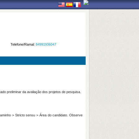
Telefone/Ramal:
84991936047
ado preliminar da avaliação dos projetos de pesquisa.
o caminho > Stricto sensu > Área do candidato. Observe