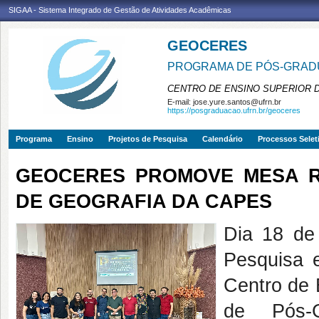
SIGAA - Sistema Integrado de Gestão de Atividades Acadêmicas
GEOCERES
PROGRAMA DE PÓS-GRADU
CENTRO DE ENSINO SUPERIOR 
E-mail:
jose.yure.santos@ufrn.br
https://posgraduacao.ufrn.br/geoceres
Programa
Ensino
Projetos de Pesquisa
Calendário
Processos Selet
GEOCERES PROMOVE MESA R
DE GEOGRAFIA DA CAPES
Dia 18 de
Pesquisa 
Centro de 
de Pós-