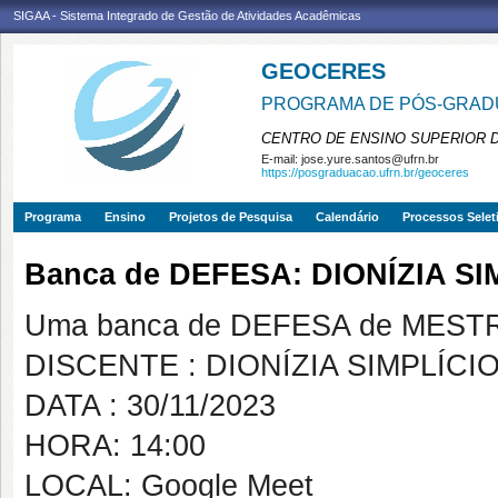
SIGAA - Sistema Integrado de Gestão de Atividades Acadêmicas
GEOCERES
PROGRAMA DE PÓS-GRADU
CENTRO DE ENSINO SUPERIOR 
E-mail:
jose.yure.santos@ufrn.br
https://posgraduacao.ufrn.br/geoceres
Programa
Ensino
Projetos de Pesquisa
Calendário
Processos Selet
Banca de DEFESA: DIONÍZIA SI
Uma banca de DEFESA de MESTRAD
DISCENTE : DIONÍZIA SIMPLÍCI
DATA : 30/11/2023
HORA: 14:00
LOCAL: Google Meet