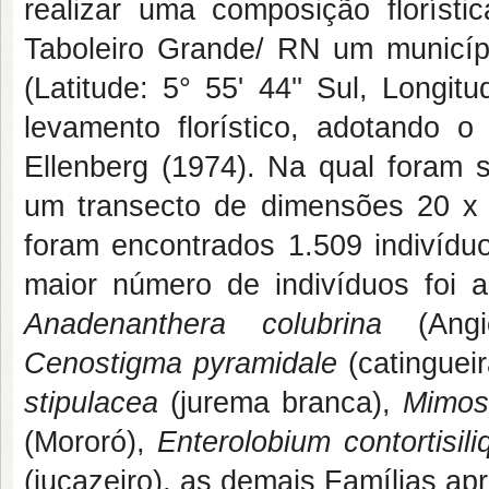
realizar uma composição florísti
Taboleiro Grande/ RN um municípi
(Latitude: 5° 55' 44'' Sul, Longit
levamento florístico, adotando 
Ellenberg (1974). Na qual foram 
um transecto de dimensões 20 x 2
foram encontrados 1.509 indivíduo
maior número de indivíduos foi 
Anadenanthera colubrina
(Angi
Cenostigma pyramidale
(catinguei
stipulacea
(jurema branca),
Mimosa
(Mororó),
Enterolobium contortisil
(jucazeiro), as demais Famílias a