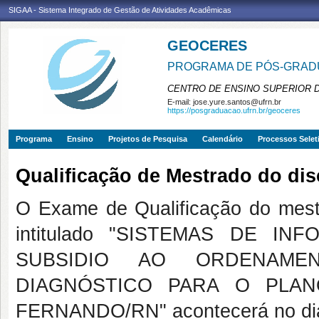
SIGAA - Sistema Integrado de Gestão de Atividades Acadêmicas
GEOCERES
PROGRAMA DE PÓS-GRADU
CENTRO DE ENSINO SUPERIOR 
E-mail:
jose.yure.santos@ufrn.br
https://posgraduacao.ufrn.br/geoceres
Programa
Ensino
Projetos de Pesquisa
Calendário
Processos Selet
Qualificação de Mestrado do dis
O Exame de Qualificação do mestr
intitulado "SISTEMAS DE I
SUBSIDIO AO ORDENAMEN
DIAGNÓSTICO PARA O PLA
FERNANDO/RN" acontecerá no dia 