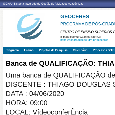
SIGAA - Sistema Integrado de Gestão de Atividades Acadêmicas
GEOCERES
PROGRAMA DE PÓS-GRADU
CENTRO DE ENSINO SUPERIOR 
E-mail:
jose.yure.santos@ufrn.br
https://posgraduacao.ufrn.br/geoceres
Programa
Ensino
Projetos de Pesquisa
Calendário
Processos Selet
Banca de QUALIFICAÇÃO: THI
Uma banca de QUALIFICAÇÃO de 
DISCENTE : THIAGO DOUGLAS 
DATA : 04/06/2020
HORA: 09:00
LOCAL: VídeoconferÊncia