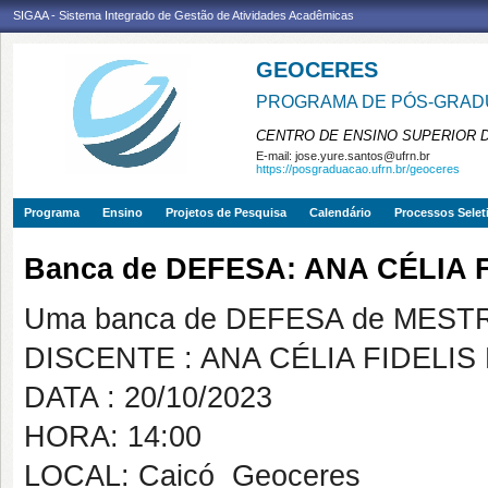
SIGAA - Sistema Integrado de Gestão de Atividades Acadêmicas
GEOCERES
PROGRAMA DE PÓS-GRADU
CENTRO DE ENSINO SUPERIOR 
E-mail:
jose.yure.santos@ufrn.br
https://posgraduacao.ufrn.br/geoceres
Programa
Ensino
Projetos de Pesquisa
Calendário
Processos Selet
Banca de DEFESA: ANA CÉLIA 
Uma banca de DEFESA de MESTRAD
DISCENTE : ANA CÉLIA FIDELI
DATA : 20/10/2023
HORA: 14:00
LOCAL: Caicó  Geoceres