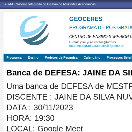
SIGAA - Sistema Integrado de Gestão de Atividades Acadêmicas
GEOCERES
PROGRAMA DE PÓS-GRADU
CENTRO DE ENSINO SUPERIOR 
E-mail:
jose.yure.santos@ufrn.br
https://posgraduacao.ufrn.br/geoceres
Programa
Ensino
Projetos de Pesquisa
Calendário
Processos Selet
Banca de DEFESA: JAINE DA 
Uma banca de DEFESA de MESTRAD
DISCENTE : JAINE DA SILVA N
DATA : 30/11/2023
HORA: 19:30
LOCAL: Google Meet