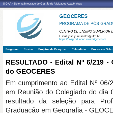
SIGAA - Sistema Integrado de Gestão de Atividades Acadêmicas
GEOCERES
PROGRAMA DE PÓS-GRADU
CENTRO DE ENSINO SUPERIOR 
E-mail:
jose.yure.santos@ufrn.br
https://posgraduacao.ufrn.br/geoceres
Programa
Ensino
Projetos de Pesquisa
Calendário
Processos Selet
RESULTADO - Edital Nº 6/219 -
do GEOCERES
Em cumprimento ao Edital Nº 0
em Reunião do Colegiado do dia 
resultado da seleção para Pr
Graduação em Geografia - GEOC