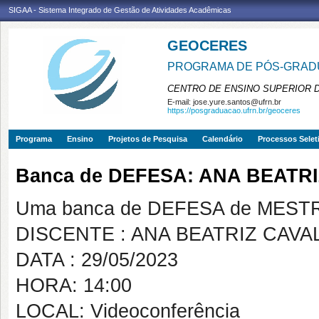
SIGAA - Sistema Integrado de Gestão de Atividades Acadêmicas
GEOCERES
PROGRAMA DE PÓS-GRADU
CENTRO DE ENSINO SUPERIOR 
E-mail:
jose.yure.santos@ufrn.br
https://posgraduacao.ufrn.br/geoceres
Programa
Ensino
Projetos de Pesquisa
Calendário
Processos Selet
Banca de DEFESA: ANA BEATR
Uma banca de DEFESA de MESTRAD
DISCENTE : ANA BEATRIZ CAV
DATA : 29/05/2023
HORA: 14:00
LOCAL: Videoconferência