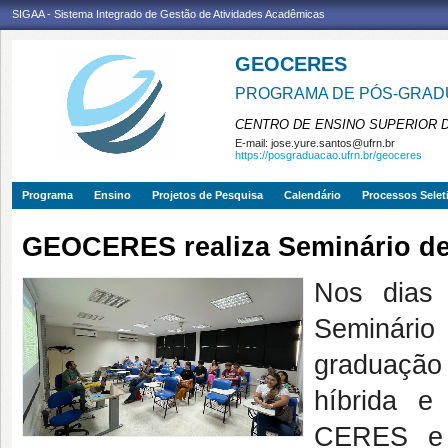
SIGAA - Sistema Integrado de Gestão de Atividades Acadêmicas
GEOCERES
PROGRAMA DE PÓS-GRADU
CENTRO DE ENSINO SUPERIOR 
E-mail:
jose.yure.santos@ufrn.br
https://posgraduacao.ufrn.br/geoceres
Programa
Ensino
Projetos de Pesquisa
Calendário
Processos Selet
GEOCERES realiza Seminário de
Nos dias
Seminári
graduação
híbrida 
CERES e 