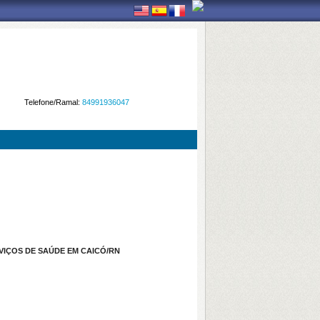
Telefone/Ramal:
84991936047
VIÇOS DE SAÚDE EM CAICÓ/RN