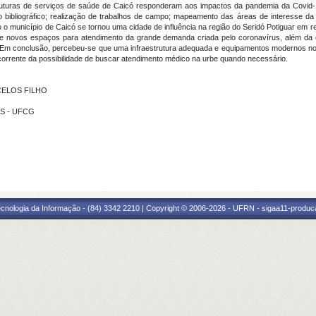
truturas de serviços de saúde de Caicó responderam aos impactos da pandemia da Covid-1
 bibliográfico; realização de trabalhos de campo; mapeamento das áreas de interesse da 
o município de Caicó se tornou uma cidade de influência na região do Seridó Potiguar em 
de novos espaços para atendimento da grande demanda criada pelo coronavírus, além da
 Em conclusão, percebeu-se que uma infraestrutura adequada e equipamentos modernos no
corrente da possibilidade de buscar atendimento médico na urbe quando necessário.
NCELOS FILHO
AS - UFCG
cnologia da Informação - (84) 3342 2210 | Copyright © 2006-2026 - UFRN - sigaa11-produca