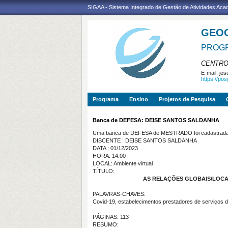
SIGAA - Sistema Integrado de Gestão de Atividades Ac
GEO
PROGR
CENTRO
E-mail:
jos
https://po
Programa
Ensino
Projetos de Pesquisa
Banca de DEFESA: DEISE SANTOS SALDANHA
Uma banca de DEFESA de MESTRADO foi cadastrada 
DISCENTE : DEISE SANTOS SALDANHA
DATA : 01/12/2023
HORA: 14:00
LOCAL: Ambiente virtual
TÍTULO:
AS RELAÇÕES GLOBAIS/LOCAI
PALAVRAS-CHAVES:
Covid-19, estabelecimentos prestadores de serviços 
PÁGINAS: 113
RESUMO: