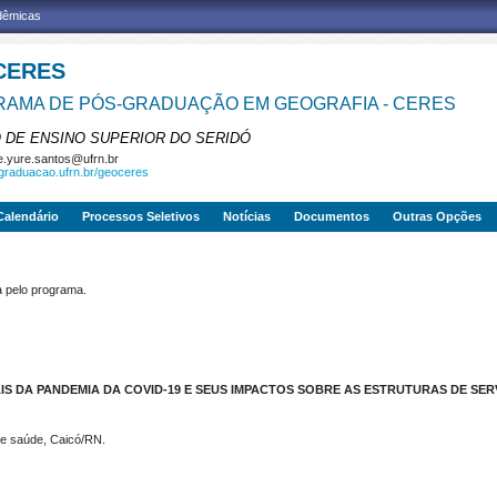
adêmicas
CERES
AMA DE PÓS-GRADUAÇÃO EM GEOGRAFIA - CERES
 DE ENSINO SUPERIOR DO SERIDÓ
e.yure.santos@ufrn.br
sgraduacao.ufrn.br/geoceres
Calendário
Processos Seletivos
Notícias
Documentos
Outras Opções
pelo programa.
S DA PANDEMIA DA COVID-19 E SEUS IMPACTOS SOBRE AS ESTRUTURAS DE SER
de saúde, Caicó/RN.