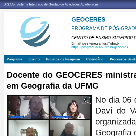
SIGAA - Sistema Integrado de Gestão de Atividades Acadêmicas
GEOCERES
PROGRAMA DE PÓS-GRADU
CENTRO DE ENSINO SUPERIOR 
E-mail:
jose.yure.santos@ufrn.br
https://posgraduacao.ufrn.br/geoceres
Programa
Ensino
Projetos de Pesquisa
Calendário
Processos Selet
Docente do GEOCERES ministra
em Geografia da UFMG
No dia 06
Daví do V
organiza
Geografia 