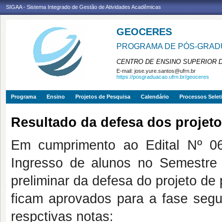
SIGAA - Sistema Integrado de Gestão de Atividades Acadêmicas
GEOCERES
PROGRAMA DE PÓS-GRADU
CENTRO DE ENSINO SUPERIOR 
E-mail:
jose.yure.santos@ufrn.br
https://posgraduacao.ufrn.br/geoceres
Programa
Ensino
Projetos de Pesquisa
Calendário
Processos Selet
Resultado da defesa dos projet
Em cumprimento ao Edital Nº 06
Ingresso de alunos no Semestre 
preliminar da defesa do projeto de
ficam aprovados para a fase segu
respctivas notas: