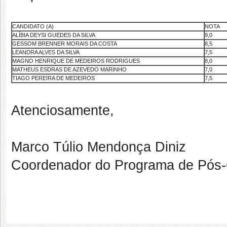
CANDIDATO (A)
NOTA
ALÍBIA DEYSI GUEDES DA SILVA
9,0
GESSOM BRENNER MORAIS DA COSTA
8,5
LEANDRA ALVES DA SILVA
7,5
MAGNO HENRIQUE DE MEDEIROS RODRIGUES
8,0
MATHEUS ESDRAS DE AZEVEDO MARINHO
7,0
TIAGO PEREIRA DE MEDEIROS
7,5
Atenciosamente,
Marco Túlio Mendonça Diniz
Coordenador do Programa de Pó