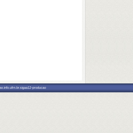
o.info.ufrn.br.sigaa12-producao