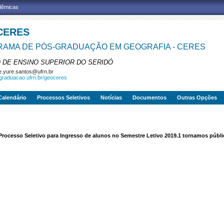
adêmicas
CERES
AMA DE PÓS-GRADUAÇÃO EM GEOGRAFIA - CERES
 DE ENSINO SUPERIOR DO SERIDÓ
e.yure.santos@ufrn.br
sgraduacao.ufrn.br/geoceres
Calendário
Processos Seletivos
Notícias
Documentos
Outras Opções
Processo Seletivo para Ingresso de alunos no Semestre Letivo 2019.1 tornamos públ