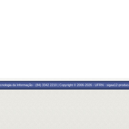
cnologia da Informação - (84) 3342 2210 | Copyright © 2006-2026 - UFRN - sigaa12-produca