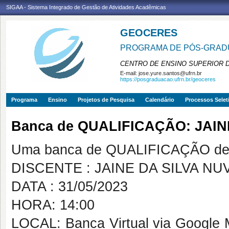
SIGAA - Sistema Integrado de Gestão de Atividades Acadêmicas
GEOCERES
PROGRAMA DE PÓS-GRADU
CENTRO DE ENSINO SUPERIOR 
E-mail:
jose.yure.santos@ufrn.br
https://posgraduacao.ufrn.br/geoceres
Programa
Ensino
Projetos de Pesquisa
Calendário
Processos Selet
Banca de QUALIFICAÇÃO: JAI
Uma banca de QUALIFICAÇÃO de 
DISCENTE : JAINE DA SILVA N
DATA : 31/05/2023
HORA: 14:00
LOCAL: Banca Virtual via Google M