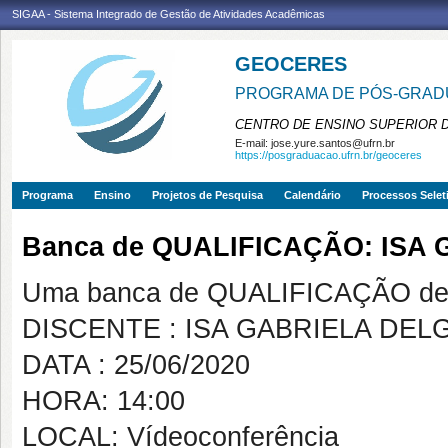
SIGAA - Sistema Integrado de Gestão de Atividades Acadêmicas
GEOCERES
PROGRAMA DE PÓS-GRADU
CENTRO DE ENSINO SUPERIOR 
E-mail:
jose.yure.santos@ufrn.br
https://posgraduacao.ufrn.br/geoceres
Programa
Ensino
Projetos de Pesquisa
Calendário
Processos Selet
Banca de QUALIFICAÇÃO: IS
Uma banca de QUALIFICAÇÃO de 
DISCENTE : ISA GABRIELA DE
DATA : 25/06/2020
HORA: 14:00
LOCAL: Vídeoconferência