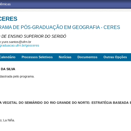
adêmicas
CERES
AMA DE PÓS-GRADUAÇÃO EM GEOGRAFIA - CERES
 DE ENSINO SUPERIOR DO SERIDÓ
e.yure.santos@ufrn.br
sgraduacao.ufrn.br/geoceres
Calendário
Processos Seletivos
Notícias
Documentos
Outras Opções
 DA SILVA
strada pelo programa.
 VEGETAL DO SEMIÁRIDO DO RIO GRANDE DO NORTE: ESTRATÉGIA BASEADA
o; La Niña.