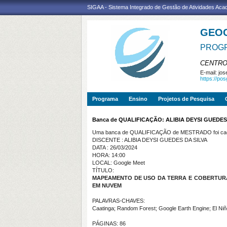
SIGAA - Sistema Integrado de Gestão de Atividades Ac
GEO
PROGR
CENTRO
E-mail:
jos
https://po
Programa
Ensino
Projetos de Pesquisa
Banca de QUALIFICAÇÃO: ALIBIA DEYSI GUEDES
Uma banca de QUALIFICAÇÃO de MESTRADO foi cada
DISCENTE : ALIBIA DEYSI GUEDES DA SILVA
DATA : 26/03/2024
HORA: 14:00
LOCAL: Google Meet
TÍTULO:
MAPEAMENTO DE USO DA TERRA E COBERTURA
EM NUVEM
PALAVRAS-CHAVES:
Caatinga; Random Forest; Google Earth Engine; El Niñ
PÁGINAS: 86