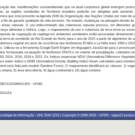
lização das manifestações socioambientais que na atual conjuntura global emergem preoc
as, as regiões semiáridas do Nordeste brasileiro poderão ser atingidas pelo aument
nômica que está presente na Agenda 2030 da Organização das Nações Unidas por meio de u
 a fim de garantir qualidade de vida terrestre. No entanto, mudanças na paisagem devido às
s áreas naturais. O uso indiscriminado das coberturas naturais provoca, em diferentes
urança alimentar e hídrica. Logo, o mapeamento de uso e cobertura da terra torna-se esse
temporais da vegetação de caatinga em ambientes semiáridos estão associadas diretamente a
 da terra do semiárido do Rio Grande do Norte para o ano de 2023 a partir de algoritmos 
ertura vegetal em anos de ocorrência dos fenômenos El Niño e La Niña entre 1990 e 2023. E
icas. Utilizou-se a ferramenta Google Earth Engine em linguagem JavaScript para o process
ados foi baseada na atuação do fenômeno ENOS e no volume de precipitação, coletados n
000, 2014, 2016, 2018 e 2023. Os índices espectrais NDVI (
Normalized Difference Vegetati
nce water index
) e NDBI (
Normalized Density Building Index
) foram calculados para monito
pixel será feita pelo modelo Random Forest. O mapeamento identificará as classes: 1) vege
ea urbana, 8) área descoberta, 9) água continental e 10) água costeira.
 FONSECA DOMINGUES - UFMG
E SOUZA
cnologia da Informação - (84) 3342 2210 | Copyright © 2006-2026 - UFRN - sigaa13-produca