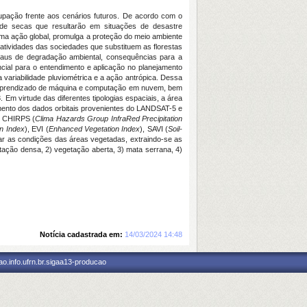
upação frente aos cenários futuros. De acordo com o
o de secas que resultarão em situações de desastre
ma ação global, promulga a proteção do meio ambiente
 atividades das sociedades que substituem as florestas
 graus de degradação ambiental, consequências para a
ncial para o entendimento e aplicação no planejamento
 variabilidade pluviométrica e a ação antrópica. Dessa
de aprendizado de máquina e computação em nuvem, bem
m virtude das diferentes tipologias espaciais, a área
amento dos dados orbitais provenientes do LANDSAT-5 e
o CHIRPS (
Clima Hazards Group InfraRed Precipitation
on Index
), EVI (
Enhanced Vegetation Index
), SAVI (
Soil-
rar as condições das áreas vegetadas, extraindo-se as
tação densa, 2) vegetação aberta, 3) mata serrana, 4)
Notícia cadastrada em:
14/03/2024 14:48
o.info.ufrn.br.sigaa13-producao