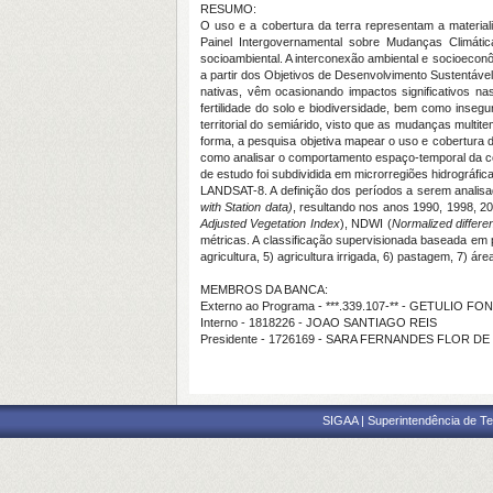
RESUMO:
O uso e a cobertura da terra representam a materia
Painel Intergovernamental sobre Mudanças Climátic
socioambiental. A interconexão ambiental e socioeco
a partir dos Objetivos de Desenvolvimento Sustentável
nativas, vêm ocasionando impactos significativos na
fertilidade do solo e biodiversidade, bem como inseg
territorial do semiárido, visto que as mudanças multi
forma, a pesquisa objetiva mapear o uso e cobertura
como analisar o comportamento espaço-temporal da cob
de estudo foi subdividida em microrregiões hidrográf
LANDSAT-8. A definição dos períodos a serem analis
with Station data)
, resultando nos anos 1990, 1998, 2
Adjusted Vegetation Index
), NDWI (
Normalized differe
métricas. A classificação supervisionada baseada em 
agricultura, 5) agricultura irrigada, 6) pastagem, 7) ár
MEMBROS DA BANCA:
Externo ao Programa - ***.339.107-** - GETULIO
Interno - 1818226 - JOAO SANTIAGO REIS
Presidente - 1726169 - SARA FERNANDES FLOR D
SIGAA | Superintendência de Te