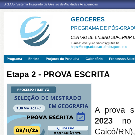
SIGAA - Sistema Integrado de Gestão de Atividades Acadêmicas
GEOCERES
PROGRAMA DE PÓS-GRADU
CENTRO DE ENSINO SUPERIOR 
E-mail:
jose.yure.santos@ufrn.br
https://posgraduacao.ufrn.br/geoceres
Programa
Ensino
Projetos de Pesquisa
Calendário
Processos Selet
Etapa 2 - PROVA ESCRITA
A prova s
2023
no P
Caicó/RN