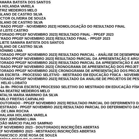
 SAMARA BATISTA DOS SANTOS
NA HOLANDA VARELA
ATRIZ MEDEIROS MELO
ISLANO DE CASTRO SILVA
VICTOR OLIVEIRA DE SOUZA
ISLANO DE CASTRO SILVA
TRADO PPGEF - NOVEMBRO 2023] HOMOLOGAÇÃO DO RESULTADO FINAL
VI LEITE CASTRO
TORADO PPGEF NOVEMBRO 2023] RESULTADO FINAL - PPGEF 2023
RADO PPGEF NOVEMBRO 2023] RESULTADO FINAL - PPGEF 2023
ELIETE SAMARA BATISTA DOS SANTOS
ISLANO DE CASTRO SILVA
ERÔNIMO LIMA
TORADO PPGEF NOVEMBRO 2023] RESULTADO PARCIAL - ANÁLISE DE DESEMPE
TRADO PPGEF NOVEMBRO 2023] RESULTADO PARCIAL DA APRESENTAÇÃO E ARG
TORADO PPGEF NOVEMBRO 2023] RESULTADO PARCIAL DA APRESENTAÇÃO E AR
TRADO PPGEF NOVEMBRO 2023] CRONOGRAMA DE APRESENTAÇÃO DOS PROJET
TORADO PPGEF NOVEMBRO 2023] CRONOGRAMA DE APRESENTAÇÃO DOS PROJE
VA ESCRITA - PROCESSO SELETIVO - MESTRADO EM EDUCAÇÃO FÍSICA - NOVEMB
TORADO PPGEF NOVEMBRO 2023] RESULTADO DA ANÁLISE DE PROJETOS DE PE
O HELIO LOBATO
ira) às 8h- PROVA ESCRITA] PROCESSO SELETIVO DO MESTRADO EM EDUCAÇÃO FÍS
ANA BEATRIZ MEDEIROS MELO
NATALYA MARIA MARINHO DA SILVA
PABLO FREITAS CARVALHO
DOUTORADO - PPGEF NOVEMBRO 2023] RESULTADO PARCIAL DO DEFERIMENTO D
ESTRADO - PPGEF NOVEMBRO 2023] RESULTADO PARCIAL DO DEFERIMENTO DA
S DE LIMA ROCHA
 SHALANA HOLANDA VARELA
RONY JERÔNIMO LIMA
JOÃO MÁRCIO FIALHO SAMPAIO
EF NOVEMBRO 2023 - DOUTORADO] INSCRIÇÕES ABERTAS
EF NOVEMBRO 2023 - MESTRADO] INSCRIÇÕES ABERTAS
FRANCISCO JOSÉ ROSA DE SOUZA