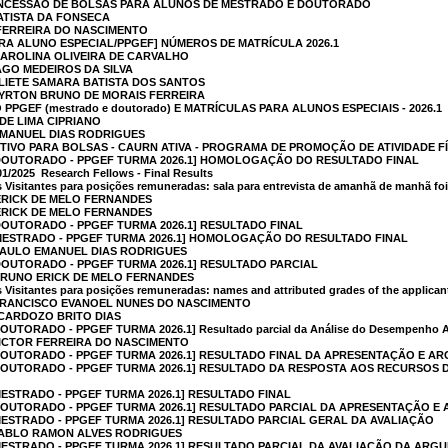
 CONCESSÃO DE BOLSAS PARA ALUNOS DE MESTRADO E DOUTORADO
BATISTA DA FONSECA
 FERREIRA DO NASCIMENTO
RA ALUNO ESPECIAL/PPGEF] NÚMEROS DE MATRÍCULA 2026.1
CAROLINA OLIVEIRA DE CARVALHO
AGO MEDEIROS DA SILVA
ELIETE SAMARA BATISTA DOS SANTOS
AYRTON BRUNO DE MORAIS FERREIRA
 PPGEF (mestrado e doutorado) E MATRÍCULAS PARA ALUNOS ESPECIAIS - 2026.1
DE LIMA CIPRIANO
EMANUEL DIAS RODRIGUES
TIVO PARA BOLSAS - CAURN ATIVA - PROGRAMA DE PROMOÇÃO DE ATIVIDADE FÍ
DOUTORADO - PPGEF TURMA 2026.1] HOMOLOGAÇÃO DO RESULTADO FINAL
025  Research Fellows - Final Results
 Visitantes para posições remuneradas: sala para entrevista de amanhã de manhã foi
ERICK DE MELO FERNANDES
ERICK DE MELO FERNANDES
OUTORADO - PPGEF TURMA 2026.1] RESULTADO FINAL
MESTRADO - PPGEF TURMA 2026.1] HOMOLOGAÇÃO DO RESULTADO FINAL
 SAULO EMANUEL DIAS RODRIGUES
OUTORADO - PPGEF TURMA 2026.1] RESULTADO PARCIAL
 BRUNO ERICK DE MELO FERNANDES
 Visitantes para posições remuneradas: names and attributed grades of the applican
 FRANCISCO EVANOEL NUNES DO NASCIMENTO
 CARDOZO BRITO DIAS
UTORADO - PPGEF TURMA 2026.1] Resultado parcial da Análise do Desempenho 
VICTOR FERREIRA DO NASCIMENTO
OUTORADO - PPGEF TURMA 2026.1] RESULTADO FINAL DA APRESENTAÇÃO E A
DOUTORADO - PPGEF TURMA 2026.1] RESULTADO DA RESPOSTA AOS RECURSOS
ESTRADO - PPGEF TURMA 2026.1] RESULTADO FINAL
DOUTORADO - PPGEF TURMA 2026.1] RESULTADO PARCIAL DA APRESENTAÇÃO E
ESTRADO - PPGEF TURMA 2026.1] RESULTADO PARCIAL GERAL DA AVALIAÇÃO
 PABLO RAMON ALVES RODRIGUES
ESTRADO - PPGEF TURMA 2026.1] RESULTADO PARCIAL DA AVALIAÇÃO DA ARG