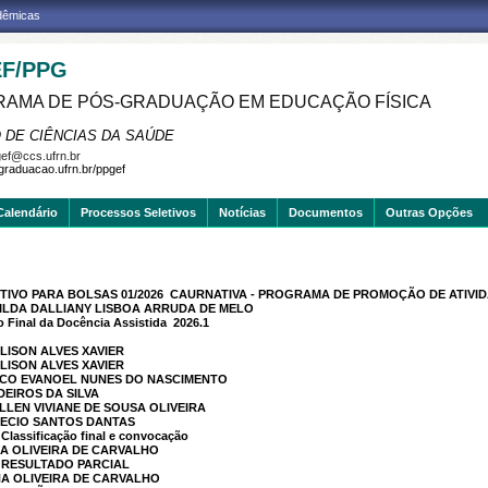
adêmicas
F/PPG
AMA DE PÓS-GRADUAÇÃO EM EDUCAÇÃO FÍSICA
 DE CIÊNCIAS DA SAÚDE
ef@ccs.ufrn.br
sgraduacao.ufrn.br/ppgef
Calendário
Processos Seletivos
Notícias
Documentos
Outras Opções
TIVO PARA BOLSAS 01/2026  CAURNATIVA - PROGRAMA DE PROMOÇÃO DE ATIVID
ZILDA DALLIANY LISBOA ARRUDA DE MELO
 Final da Docência Assistida  2026.1
LISON ALVES XAVIER
LISON ALVES XAVIER
ISCO EVANOEL NUNES DO NASCIMENTO
DEIROS DA SILVA
LLEN VIVIANE DE SOUSA OLIVEIRA
AECIO SANTOS DANTAS
lassificação final e convocação
NA OLIVEIRA DE CARVALHO
] RESULTADO PARCIAL
NA OLIVEIRA DE CARVALHO