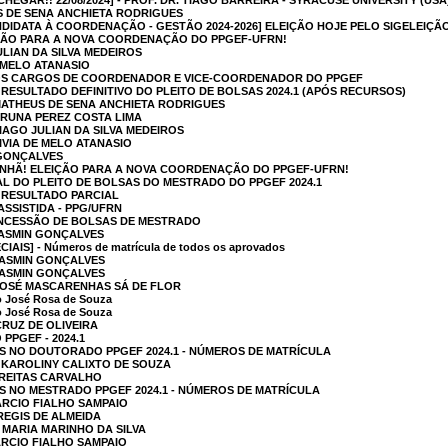
HEGAR!! 22/08/2024] - PROF. DR. TIAGO BARREIRA - SYRACUSE UNIVERSITY (USA
S DE SENA ANCHIETA RODRIGUES
IDATA À COORDENAÇÃO - GESTÃO 2024-2026] ELEIÇÃO HOJE PELO SIGELEIÇÃ
EIÇÃO PARA A NOVA COORDENAÇÃO DO PPGEF-UFRN!
ULIAN DA SILVA MEDEIROS
E MELO ATANASIO
 OS CARGOS DE COORDENADOR E VICE-COORDENADOR DO PPGEF
] RESULTADO DEFINITIVO DO PLEITO DE BOLSAS 2024.1 (APÓS RECURSOS)
MATHEUS DE SENA ANCHIETA RODRIGUES
BRUNA PEREZ COSTA LIMA
IAGO JULIAN DA SILVA MEDEIROS
IVIA DE MELO ATANASIO
 GONÇALVES
AMANHÃ! ELEIÇÃO PARA A NOVA COORDENAÇÃO DO PPGEF-UFRN!
L DO PLEITO DE BOLSAS DO MESTRADO DO PPGEF 2024.1
] RESULTADO PARCIAL
ASSISTIDA - PPG/UFRN
CONCESSÃO DE BOLSAS DE MESTRADO
YASMIN GONÇALVES
IS] - Números de matrícula de todos os aprovados
YASMIN GONÇALVES
YASMIN GONÇALVES
 JOSÉ MASCARENHAS SÁ DE FLOR
o José Rosa de Souza
o José Rosa de Souza
CRUZ DE OLIVEIRA
PPGEF - 2024.1
 NO DOUTORADO PPGEF 2024.1 - NÚMEROS DE MATRÍCULA
A KAROLINY CALIXTO DE SOUZA
FREITAS CARVALHO
 NO MESTRADO PPGEF 2024.1 - NÚMEROS DE MATRÍCULA
ÁRCIO FIALHO SAMPAIO
 REGIS DE ALMEIDA
 MARIA MARINHO DA SILVA
ÁRCIO FIALHO SAMPAIO