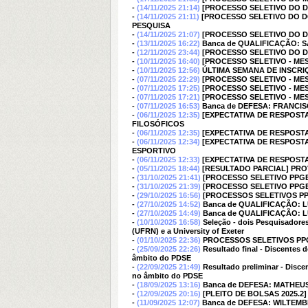
-
(14/11/2025 21:14)
[PROCESSO SELETIVO DO DOUT
-
(14/11/2025 21:11)
[PROCESSO SELETIVO DO D
PESQUISA
-
(14/11/2025 21:07)
[PROCESSO SELETIVO DO D
-
(13/11/2025 16:22)
Banca de QUALIFICAÇÃO: 
-
(12/11/2025 23:44)
[PROCESSO SELETIVO DO D
-
(10/11/2025 16:40)
[PROCESSO SELETIVO - MEST
-
(10/11/2025 12:56)
ÚLTIMA SEMANA DE INSCRIÇÕE
-
(07/11/2025 22:29)
[PROCESSO SELETIVO - M
-
(07/11/2025 17:25)
[PROCESSO SELETIVO - MESTR
-
(07/11/2025 17:21)
[PROCESSO SELETIVO - MES
-
(07/11/2025 16:53)
Banca de DEFESA: FRANCIS
-
(06/11/2025 12:35)
[EXPECTATIVA DE RESPOST
FILOSÓFICOS
-
(06/11/2025 12:35)
[EXPECTATIVA DE RESPOST
-
(06/11/2025 12:34)
[EXPECTATIVA DE RESPOST
ESPORTIVO
-
(06/11/2025 12:33)
[EXPECTATIVA DE RESPOSTA
-
(05/11/2025 18:44)
[RESULTADO PARCIAL] PRO
-
(31/10/2025 21:41)
[PROCESSO SELETIVO PPGE
-
(31/10/2025 21:39)
[PROCESSO SELETIVO PPGE
-
(29/10/2025 16:56)
[PROCESSOS SELETIVOS PP
-
(27/10/2025 14:52)
Banca de QUALIFICAÇÃO: 
-
(27/10/2025 14:49)
Banca de QUALIFICAÇÃO: 
-
(10/10/2025 16:58)
Seleção - dois Pesquisadore
(UFRN) e a University of Exeter
-
(01/10/2025 22:36)
PROCESSOS SELETIVOS PPG
-
(25/09/2025 22:26)
Resultado final - Discentes
âmbito do PDSE
-
(22/09/2025 21:49)
Resultado preliminar - Disc
no âmbito do PDSE
-
(18/09/2025 13:16)
Banca de DEFESA: MATHEU
-
(12/09/2025 20:16)
[PLEITO DE BOLSAS 2025.2] C
-
(11/09/2025 12:07)
Banca de DEFESA: WILTEMB