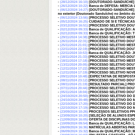
-
(28/12/2024 16:10)
[DOUTORADO-SANDUÍCHE] H
-
(26/12/2024 10:22)
Banca de DEFESA: MERCIA 
-
(06/12/2024 14:27)
[DOUTORADO-SANDUÍCHE] Proc
no exterior (Doutorado Sanduíche) no âmbito d
-
(06/12/2024 13:56)
[PROCESSO SELETIVO DOU
-
(05/12/2024 16:25)
CUIDADO DE SI E TÉCNICA
-
(03/12/2024 16:51)
[PROCESSO SELETIVO DOU
-
(02/12/2024 09:33)
Banca de QUALIFICAÇÃO:
-
(02/12/2024 09:33)
Banca de QUALIFICAÇÃO: 
-
(29/11/2024 14:38)
[PROCESSO SELETIVO MES
-
(26/11/2024 22:31)
[PROCESSO SELETIVO DOU
-
(25/11/2024 21:01)
[PROCESSO SELETIVO MES
-
(22/11/2024 22:19)
[PROCESSO SELETIVO DOU
-
(22/11/2024 10:53)
Banca de QUALIFICAÇÃO: J
-
(18/11/2024 21:33)
[PROCESSO SELETIVO DOU
-
(18/11/2024 17:18)
[PROCESSO SELETIVO MES
-
(13/11/2024 20:05)
[PROCESSO SELETIVO DOU
-
(12/11/2024 17:22)
[PROCESSO SELETIVO MES
-
(12/11/2024 17:19)
[PROCESSO SELETIVO NOVEM
-
(09/11/2024 10:48)
[EXPECTATIVA DE RESPOST
-
(08/11/2024 23:12)
[PROCESSO SELETIVO DOU
-
(08/11/2024 21:19)
[RESULTADO PARCIAL] PRO
-
(07/11/2024 20:44)
[PROCESSO SELETIVO DOU
-
(05/11/2024 18:04)
[PROCESSO SELETIVO DOU
-
(24/10/2024 20:50)
[PROCESSO SELETIVO DO 
-
(24/10/2024 20:48)
[PROCESSO SELETIVO DO 
-
(22/10/2024 17:20)
[PROCESSO SELETIVO DO 
-
(22/10/2024 17:19)
[PROCESSO SELETIVO DO 
-
(23/09/2024 10:26)
PROCESSOS SELETIVOS PP
-
(23/09/2024 10:20)
[SELEÇÃO DE ALUNOS ESPECI
-
(12/09/2024 16:05)
OFERTA DE DISCIPLINAS DO 
-
(10/09/2024 09:54)
Banca de QUALIFICAÇÃO: L
-
(06/09/2024 16:36)
MATRÍCULAS ABERTAS PARA
-
(06/09/2024 15:32)
Banca de QUALIFICAÇÃO: 