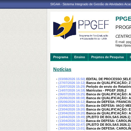
SIGAA - Sistema Integrado de Gestão de Atividades Ac
PPGE
PROGR
CENTRO
E-mail:
ppg
https://po
Programa
Ensino
Projetos de Pesquisa
Notícias
-
(03/08/2026 15:50)
EDITAL DE PROCESSO SELE
-
(27/07/2026 10:12)
Banca de QUALIFICAÇÃO: 
-
(15/07/2026 15:29)
Período de envio do Relatório
-
(14/07/2026 14:18)
Matrículas - PPGEF 2026.2
-
(06/07/2026 15:25)
Banca de QUALIFICAÇÃO: A
-
(25/06/2026 08:08)
Banca de QUALIFICAÇÃO: A
-
(05/06/2026 16:12)
Banca de DEFESA: FRANC
-
(03/06/2026 11:05)
Banca de DEFESA: IAGO ME
-
(23/04/2026 19:20)
Banca de QUALIFICAÇÃO: E
-
(23/04/2026 19:20)
Banca de QUALIFICAÇÃO: 
-
(14/04/2026 19:49)
[PLEITO DE BOLSAS 2026.1] C
-
(13/04/2026 10:11)
Banca de DEFESA: CAROLI
-
(09/04/2026 22:47)
[PLEITO DE BOLSAS 2026.1
-
(30/03/2026 13:01)
Banca de DEFESA: CAROLI