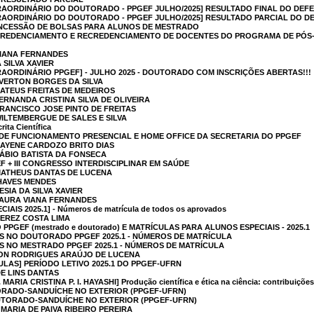
RAORDINÁRIO DO DOUTORADO - PPGEF JULHO/2025] RESULTADO FINAL DO DEF
RAORDINÁRIO DO DOUTORADO - PPGEF JULHO/2025] RESULTADO PARCIAL DO D
CONCESSÃO DE BOLSAS PARA ALUNOS DE MESTRADO
EF  CREDENCIAMENTO E RECREDENCIAMENTO DE DOCENTES DO PROGRAMA DE PÓ
VIANA FERNANDES
 SILVA XAVIER
AORDINÁRIO PPGEF] - JULHO 2025 - DOUTORADO COM INSCRIÇÕES ABERTAS!!!
EVERTON BORGES DA SILVA
MATEUS FREITAS DE MEDEIROS
ERNANDA CRISTINA SILVA DE OLIVEIRA
FRANCISCO JOSE PINTO DE FREITAS
WILTEMBERGUE DE SALES E SILVA
ita Científica
DE FUNCIONAMENTO PRESENCIAL E HOME OFFICE DA SECRETARIA DO PPGEF
DAYENE CARDOZO BRITO DIAS
FÁBIO BATISTA DA FONSECA
 + III CONGRESSO INTERDISCIPLINAR EM SAÚDE
 MATHEUS DANTAS DE LUCENA
CHAVES MENDES
ESIA DA SILVA XAVIER
LAURA VIANA FERNANDES
IS 2025.1] - Números de matrícula de todos os aprovados
PEREZ COSTA LIMA
 PPGEF (mestrado e doutorado) E MATRÍCULAS PARA ALUNOS ESPECIAIS - 2025.1
 NO DOUTORADO PPGEF 2025.1 - NÚMEROS DE MATRÍCULA
 NO MESTRADO PPGEF 2025.1 - NÚMEROS DE MATRÍCULA
SON RODRIGUES ARAÚJO DE LUCENA
LAS] PERÍODO LETIVO 2025.1 DO PPGEF-UFRN
DE LINS DANTAS
RIA CRISTINA P. I. HAYASHI] Produção científica e ética na ciência: contribuiçõe
ORADO-SANDUÍCHE NO EXTERIOR (PPGEF-UFRN)
UTORADO-SANDUÍCHE NO EXTERIOR (PPGEF-UFRN)
 MARIA DE PAIVA RIBEIRO PEREIRA