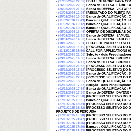
-
(27/03/2026 22:32)
EDITAL Nº 01/2026 PARA
-
(26/03/2026 22:03)
Banca de DEFESA: FÁBIO 
-
(26/03/2026 21:54)
Banca de DEFESA: VICTOR
-
(03/03/2026 12:26)
[RESULTADO DO PLEITO PA
-
(25/02/2026 16:06)
Banca de QUALIFICAÇÃO: 
-
(11/02/2026 12:43)
Banca de QUALIFICAÇÃO: I
-
(11/02/2026 12:12)
Banca de QUALIFICAÇÃO: 
-
(11/02/2026 12:12)
Banca de QUALIFICAÇÃO: 
-
(05/02/2026 16:46)
OFERTA DE DISCIPLINAS DO
-
(04/02/2026 12:18)
Banca de DEFESA: SAMUEL 
-
(28/01/2026 14:59)
Banca de DEFESA: SAULO 
-
(18/12/2025 15:01)
EDITAL DE PROCESSO SELE
-
(12/12/2025 14:10)
[PROCESSO SELETIVO DO 
-
(11/12/2025 15:56)
CALL FOR APPLICATIONS 001/2
-
(09/12/2025 21:05)
Seleção - dois Pesquisadores
-
(09/12/2025 14:38)
Banca de DEFESA: BRUNO 
-
(09/12/2025 14:17)
Banca de DEFESA: BRUNO 
-
(08/12/2025 21:48)
[PROCESSO SELETIVO DO D
-
(05/12/2025 15:12)
[PROCESSO SELETIVO DO 
-
(05/12/2025 12:14)
Banca de QUALIFICAÇÃO:
-
(02/12/2025 22:17)
[PROCESSO SELETIVO DO D
-
(02/12/2025 18:32)
Banca de QUALIFICAÇÃO:
-
(02/12/2025 17:57)
Seleção - dois Pesquisadores
-
(02/12/2025 17:35)
Banca de QUALIFICAÇÃO:
-
(02/12/2025 17:35)
Banca de DEFESA: DAYENE
-
(28/11/2025 23:50)
[PROCESSO SELETIVO DO DO
-
(27/11/2025 16:31)
Banca de QUALIFICAÇÃO: 
-
(27/11/2025 15:34)
[PROCESSO SELETIVO DO D
-
(27/11/2025 15:32)
[PROCESSO SELETIVO DO 
PROJETOS DE PESQUISA
-
(27/11/2025 15:28)
[PROCESSO SELETIVO DO M
-
(25/11/2025 21:47)
[PROCESSO SELETIVO DO 
-
(24/11/2025 21:35)
[PROCESSO SELETIVO DO M
-
(19/11/2025 17:20)
Banca de QUALIFICAÇÃO:
-
(17/11/2025 21:33)
[PROCESSO SELETIVO DO M