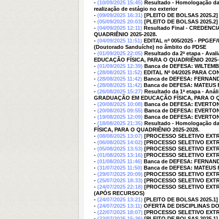
-
(10/09/2025 15:45)
Resultado - Homologação da
realização de estágio no exterior
-
(09/09/2025 16:31)
[PLEITO DE BOLSAS 2025.2
-
(05/09/2025 20:03)
[PLEITO DE BOLSAS 2025.2
-
(04/09/2025 12:11)
Resultado Final - CRED
QUADRIÊNIO 2025-2028.
-
(04/09/2025 11:51)
EDITAL nº 005/2025 - PPGEF/
(Doutorado Sanduíche) no âmbito do PDSE
-
(01/09/2025 22:05)
Resultado da 2ª etapa - 
EDUCAÇÃO FÍSICA, PARA O QUADRIÊNIO 2025-
-
(01/09/2025 12:39)
Banca de DEFESA: WILTEMB
-
(28/08/2025 11:52)
EDITAL Nº 04/2025 PARA
-
(28/08/2025 11:42)
Banca de DEFESA: FERNAND
-
(28/08/2025 11:42)
Banca de DEFESA: MATEUS
-
(26/08/2025 15:27)
Resultado da 1ª etapa - 
GRADUAÇÃO EM EDUCAÇÃO FÍSICA, PARA O QU
-
(20/08/2025 10:08)
Banca de DEFESA: EVERTO
-
(20/08/2025 09:55)
Banca de DEFESA: EVERTO
-
(19/08/2025 12:09)
Banca de DEFESA: EVERTO
-
(18/08/2025 21:35)
Resultado - Homologação
FÍSICA, PARA O QUADRIÊNIO 2025-2028.
-
(08/08/2025 13:07)
[PROCESSO SELETIVO EXT
-
(06/08/2025 14:02)
[PROCESSO SELETIVO EXT
-
(05/08/2025 13:53)
[PROCESSO SELETIVO EXTRA
-
(01/08/2025 13:16)
[PROCESSO SELETIVO EXTRA
-
(01/08/2025 11:46)
Banca de DEFESA: FERNAND
-
(31/07/2025 11:50)
Banca de DEFESA: MATEUS
-
(29/07/2025 20:09)
[PROCESSO SELETIVO EXTRA
-
(25/07/2025 18:33)
[PROCESSO SELETIVO EXTRAO
-
(24/07/2025 22:18)
[PROCESSO SELETIVO EXT
(APÓS RECURSOS)
-
(24/07/2025 13:21)
[PLEITO DE BOLSAS 2025.1
-
(24/07/2025 13:11)
OFERTA DE DISCIPLINAS DO 
-
(22/07/2025 18:07)
[PROCESSO SELETIVO EXT
-
(22/07/2025 15:36)
[PLEITO DE BOLSAS 2025.1