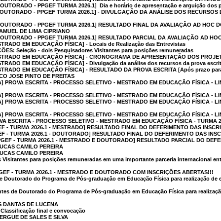
ORADO - PPGEF TURMA 2026.1]  Dia e horário de apresentação e arguição dos p
OUTORADO - PPGEF TURMA 2026.1] - DIVULGAÇÃO DA ANÁLISE DOS RECURSOS
OUTORADO - PPGEF TURMA 2026.1] RESULTADO FINAL DA AVALIAÇÃO AD HOC 
SAMUEL DE LIMA CIPRIANO
OUTORADO - PPGEF TURMA 2026.1] RESULTADO PARCIAL DA AVALIAÇÃO AD HO
RADO EM EDUCAÇÃO FÍSICA] - Locais de Realização das Entrevistas
S: Seleção - dois Pesquisadores Visitantes para posições remuneradas
ESTRADO EM EDUCAÇÃO FÍSICA] - CRONOGRAMA DE APRESENTAÇÃO DOS PROJE
ADO EM EDUCAÇÃO FÍSICA] - Divulgação da análise dos recursos da prova escri
TRADO EM EDUCAÇÃO FÍSICA] - RESULTADO DA PROVA ESCRITA [Após prazo para
CO JOSE PINTO DE FREITAS
A] PROVA ESCRITA - PROCESSO SELETIVO - MESTRADO EM EDUCAÇÃO FÍSICA - L
A] PROVA ESCRITA - PROCESSO SELETIVO - MESTRADO EM EDUCAÇÃO FÍSICA - 
A] PROVA ESCRITA - PROCESSO SELETIVO - MESTRADO EM EDUCAÇÃO FÍSICA - L
] PROVA ESCRITA - PROCESSO SELETIVO - MESTRADO EM EDUCAÇÃO FÍSICA - LI
VA ESCRITA - PROCESSO SELETIVO - MESTRADO EM EDUCAÇÃO FÍSICA - TURMA 2
F - TURMA 2026.1 - MESTRADO] RESULTADO FINAL DO DEFERIMENTO DAS INSCR
F - TURMA 2026.1 - DOUTORADO] RESULTADO FINAL DO DEFERIMENTO DAS INS
GEF - TURMA 2026.1 - MESTRADO E DOUTORADO] RESULTADO PARCIAL DO DEF
LUCAS CAMILO PEREIRA
LUCAS CAMILO PEREIRA
s Visitantes para posições remuneradas em uma importante parceria internacional en
EF - TURMA 2026.1 - MESTRADO E DOUTORADO COM INSCRIÇÕES ABERTAS!!!
 de Doutorado do Programa de Pós-graduação em Educação Física para realização de 
entes de Doutorado do Programa de Pós-graduação em Educação Física para realizaçã
S DANTAS DE LUCENA
lassificação final e convocação
ERGUE DE SALES E SILVA