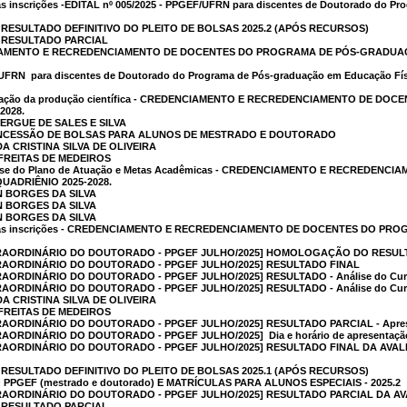
s inscrições -EDITAL nº 005/2025 - PPGEF/UFRN para discentes de Doutorado do Pr
] RESULTADO DEFINITIVO DO PLEITO DE BOLSAS 2025.2 (APÓS RECURSOS)
] RESULTADO PARCIAL
ENCIAMENTO E RECREDENCIAMENTO DE DOCENTES DO PROGRAMA DE PÓS-GRADUA
UFRN  para discentes de Doutorado do Programa de Pós-graduação em Educação Físic
Avaliação da produção científica - CREDENCIAMENTO E RECREDENCIAMENTO DE
2028.
ERGUE DE SALES E SILVA
 CONCESSÃO DE BOLSAS PARA ALUNOS DE MESTRADO E DOUTORADO
A CRISTINA SILVA DE OLIVEIRA
 FREITAS DE MEDEIROS
Análise do Plano de Atuação e Metas Acadêmicas - CREDENCIAMENTO E RECREDE
ADRIÊNIO 2025-2028.
N BORGES DA SILVA
N BORGES DA SILVA
N BORGES DA SILVA
 das inscrições - CREDENCIAMENTO E RECREDENCIAMENTO DE DOCENTES DO 
RAORDINÁRIO DO DOUTORADO - PPGEF JULHO/2025] HOMOLOGAÇÃO DO RESUL
RAORDINÁRIO DO DOUTORADO - PPGEF JULHO/2025] RESULTADO FINAL
ORDINÁRIO DO DOUTORADO - PPGEF JULHO/2025] RESULTADO - Análise do Curríc
ORDINÁRIO DO DOUTORADO - PPGEF JULHO/2025] RESULTADO - Análise do Curr
A CRISTINA SILVA DE OLIVEIRA
 FREITAS DE MEDEIROS
ORDINÁRIO DO DOUTORADO - PPGEF JULHO/2025] RESULTADO PARCIAL - Apresenta
RDINÁRIO DO DOUTORADO - PPGEF JULHO/2025]  Dia e horário de apresentação e
RAORDINÁRIO DO DOUTORADO - PPGEF JULHO/2025] RESULTADO FINAL DA AVA
] RESULTADO DEFINITIVO DO PLEITO DE BOLSAS 2025.1 (APÓS RECURSOS)
PPGEF (mestrado e doutorado) E MATRÍCULAS PARA ALUNOS ESPECIAIS - 2025.2
RAORDINÁRIO DO DOUTORADO - PPGEF JULHO/2025] RESULTADO PARCIAL DA A
] RESULTADO PARCIAL