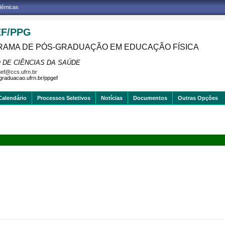
adêmicas
F/PPG
AMA DE PÓS-GRADUAÇÃO EM EDUCAÇÃO FÍSICA
 DE CIÊNCIAS DA SAÚDE
ef@ccs.ufrn.br
sgraduacao.ufrn.br/ppgef
Calendário
Processos Seletivos
Notícias
Documentos
Outras Opções