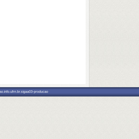
o.info.ufrn.br.sigaa03-producao