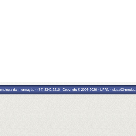
cnologia da Informação - (84) 3342 2210 | Copyright © 2006-2026 - UFRN - sigaa03-produca