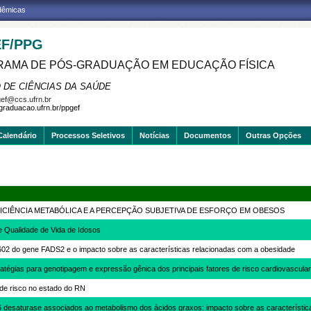
adêmicas
F/PPG
AMA DE PÓS-GRADUAÇÃO EM EDUCAÇÃO FÍSICA
 DE CIÊNCIAS DA SAÚDE
ef@ccs.ufrn.br
sgraduacao.ufrn.br/ppgef
Calendário
Processos Seletivos
Notícias
Documentos
Outras Opções
FICIÊNCIA METABÓLICA E A PERCEPÇÃO SUBJETIVA DE ESFORÇO EM OBESOS
e Qualidade de Vida de Idosos
602 do gene FADS2 e o impacto sobre as características relacionadas com a obesidade
ratégias para genotipagem e expressão gênica dos principais fatores de risco cardiovascula
 de risco no estado do RN
6 desaturase associados ao metabolismo dos ácidos graxos: impacto sobre as característi