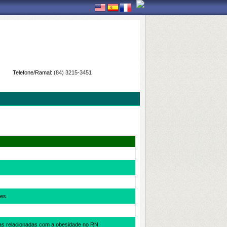
Telefone/Ramal:
(84) 3215-3451
res.
cas relacionadas com a obesidade no RN