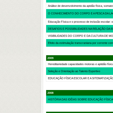
Análise de desenvolvimento da aptdão física, somatot
O CONHECIMENTO DO CORPO E A PESCA DA LAG
Educação Física e o processo de inclusão escolar: 
DESAFIOS E POSSIBILIDADES NA RELAÇÃO DA 
VISIBILIDADES DO CORPO E DA CULTURA DE M
Efeito da estimulação transcraniana por corrente co
2009
Hereditariedade capacidades motoras e aptidão fís
Seleção e Orientação ao Talento Esportivo
EDUCAÇÃO FÍSICA ESCOLAR E A SITEMATIZA
2008
HISTÓRIA DAS IDÉIAS SOBRE EDUCAÇÃO FÍSIC