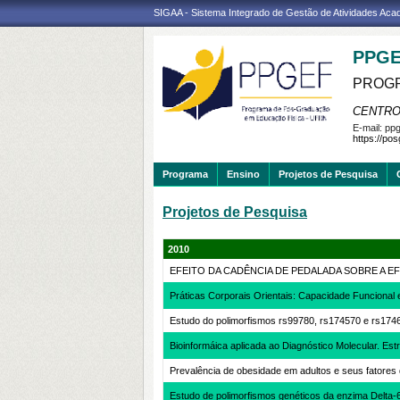
SIGAA - Sistema Integrado de Gestão de Atividades Ac
PPGE
PROGR
CENTRO
E-mail:
ppg
https://po
Programa
Ensino
Projetos de Pesquisa
Projetos de Pesquisa
2010
EFEITO DA CADÊNCIA DE PEDALADA SOBRE A E
Práticas Corporais Orientais: Capacidade Funcional 
Estudo do polimorfismos rs99780, rs174570 e rs174
Bioinformáica aplicada ao Diagnóstico Molecular. Est
Prevalência de obesidade em adultos e seus fatores
Estudo de polimorfismos genéticos da enzima Delta-