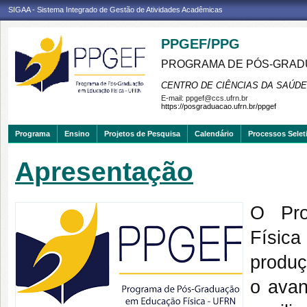
SIGAA - Sistema Integrado de Gestão de Atividades Acadêmicas
PPGEF/PPG
PROGRAMA DE PÓS-GRAD
CENTRO DE CIÊNCIAS DA SAÚDE
E-mail:
ppgef@ccs.ufrn.br
https://posgraduacao.ufrn.br/ppgef
Programa
Ensino
Projetos de Pesquisa
Calendário
Processos Selet
Apresentação
O Pro
Físic
produç
o ava