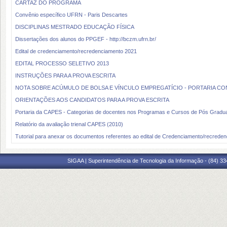
CARTAZ DO PROGRAMA
Convênio específico UFRN - Paris Descartes
DISCIPLINAS MESTRADO EDUCAÇÃO FÍSICA
Dissertações dos alunos do PPGEF - http://bczm.ufrn.br/
Edital de credenciamento/recredenciamento 2021
EDITAL PROCESSO SELETIVO 2013
INSTRUÇÕES PARA A PROVA ESCRITA
NOTA SOBRE ACÚMULO DE BOLSA E VÍNCULO EMPREGATÍCIO - PORTARIA CON
ORIENTAÇÕES AOS CANDIDATOS PARA A PROVA ESCRITA
Portaria da CAPES - Categorias de docentes nos Programas e Cursos de Pós Gradu
Relatório da avaliação trienal CAPES (2010)
Tutorial para anexar os documentos referentes ao edital de Credenciamento/recred
SIGAA | Superintendência de Tecnologia da Informação - (84) 3