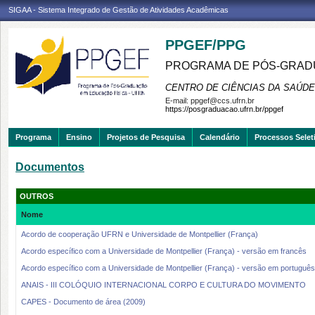
SIGAA - Sistema Integrado de Gestão de Atividades Acadêmicas
PPGEF/PPG
PROGRAMA DE PÓS-GRAD
CENTRO DE CIÊNCIAS DA SAÚDE
E-mail:
ppgef@ccs.ufrn.br
https://posgraduacao.ufrn.br/ppgef
Programa
Ensino
Projetos de Pesquisa
Calendário
Processos Selet
Documentos
OUTROS
Nome
Acordo de cooperação UFRN e Universidade de Montpellier (França)
Acordo específico com a Universidade de Montpellier (França) - versão em francês
Acordo específico com a Universidade de Montpellier (França) - versão em português
ANAIS - III COLÓQUIO INTERNACIONAL CORPO E CULTURA DO MOVIMENTO
CAPES - Documento de área (2009)