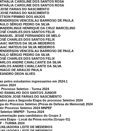
NATHÁLIA CAROLINE DOS SANTOS ROSA
NATHÁLIA CAROLINE DOS SANTOS ROSA
 JOSE FARIAS DO NASCIMENTO
 JOSE FARIAS DO NASCIMENTO
PETSON FIRMINO DOS ANJOS
 WENDERSON VENCESLAU BARROSO DE PAULA
PAULO SÉRGIO PEDRO DA SILVA
 WANDERLINGE HENRIQUE DA CRUZ MARCELINO
JOSÉ CHARLES DOS SANTOS FELIX
 EMANUEL JESSÉ FERNANDES DE MELO
JOSÉ CHARLES DOS SANTOS FELIX
ISAAC MATEUS DA SILVA MEDEIROS
ISAAC MATEUS DA SILVA MEDEIROS
 WENDERSON VENCESLAU BARROSO DE PAULA
PAULO SÉRGIO PEDRO DA SILVA
JOSÉ CHARLES DOS SANTOS FELIX
CARLOS ANDRE CAVALCANTE DA SILVA
CARLOS ANDRE CAVALCANTE DA SILVA
THIAGO DE ARAUJO PAULA
 LEANDRO DEON ALVES
das pelos estudantes ingressantes em 2024.1
etivo 2024
Processo Seletivo - Turma 2024
LDO RAMALHO DOS SANTOS JUNIOR
HADSON JOSE FARIAS DO NASCIMENTO
cados para a Segunda Etapa do processo Seletivo 2024
 do Processo Seletivo (Prova de Defesa de Memorial) 2024
 do Processo Seletivo 2024 MNPEF
o Seletivo MNPEF- Turma 2024
cumentação para candidatos do Grupo 2
eira Etapa - Local da Prova escrita (Grupo 01)
 - TURMA 2024
AUXILIADORA LEITE DE MEDEIROS
AUXILIADORA LEITE DE MEDEIROS