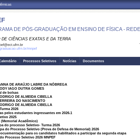
adêmicas
EF
AMA DE PÓS-GRADUAÇÃO EM ENSINO DE FÍSICA - RED
 DE CIÊNCIAS EXATAS E DA TERRA
ef@ect.ufrn.br
sgraduacao.ufrn.br/mnpef
Calendário
Processos Seletivos
Notícias
Documentos
OHANNA DE ARAÚJO LABRE DA NÓBREGA
 RODY IAGO DUTRA GOMES
al de bolsas
RODRIGO DE ALMEIDA CIBELLA
FERREIRA DO NASCIMENTO
RODRIGO DE ALMEIDA CIBELLA
 Turma 2026
das pelos estudantes ingressantes em 2026.1
etivo 2025
 (Memorial Acadêmico)
a do processo Seletivo- Turma 2026
 do Processo Seletivo (Prova de Defesa de Memorial) 2026
Docuementação para os candidatos habilitados a participar da segunda etapa
 do Processo Seletivo 2026 MNPEF