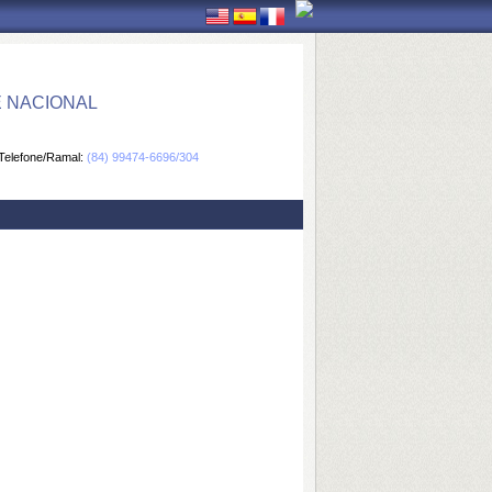
E NACIONAL
Telefone/Ramal:
(84) 99474-6696/304