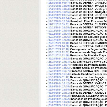
-
(15/01/2025 09:47)
Banca de DEFESA: JANILS
-
(14/01/2025 18:19)
Banca de DEFESA: PAULO 
-
(14/01/2025 18:13)
Banca de DEFESA: JOSÉ C
-
(08/01/2025 10:46)
Banca de DEFESA: NATHÁL
-
(08/01/2025 09:55)
Banca de DEFESA: JOSÉ DE
-
(18/12/2024 09:14)
Banca de DEFESA: WENDE
-
(17/12/2024 12:56)
Resultado Final Processo Sel
-
(11/12/2024 09:31)
Banca de DEFESA: CLAUDI
-
(10/12/2024 16:15)
Banca de DEFESA: PETSON
-
(10/12/2024 14:35)
Banca de QUALIFICAÇÃO:
-
(03/12/2024 15:05)
Banca de QUALIFICAÇÃO:
-
(02/12/2024 12:36)
Resultado da Segunda Etapa
-
(02/12/2024 12:29)
Banca de QUALIFICAÇÃO:
-
(25/11/2024 10:48)
Banca de DEFESA: LEANDR
-
(07/11/2024 14:08)
Banca de DEFESA: EMANUE
-
(01/11/2024 22:10)
Cronograma da Segunda Etap
-
(01/11/2024 12:52)
Documentos da Segunda Etapa
-
(01/11/2024 12:49)
Resultado Da Primeira Etapa
-
(31/10/2024 16:52)
Banca de QUALIFICAÇÃO: 
-
(25/10/2024 14:13)
Data Limite para o envio da
-
(23/10/2024 13:37)
Resultado Da Primeira Etapa
-
(21/10/2024 14:36)
Gabarito Oficial do Process
-
(17/10/2024 16:57)
Processo Seletivo 2025 - Prim
-
(17/10/2024 16:54)
Lista de Candidatos com Ins
-
(10/10/2024 11:12)
Resultado da Homologação
-
(26/09/2024 09:53)
Banca de QUALIFICAÇÃO: 
-
(25/09/2024 18:42)
Banca de DEFESA: CARLOS
-
(19/09/2024 17:35)
Banca de QUALIFICAÇÃO: 
-
(19/09/2024 16:55)
Banca de QUALIFICAÇÃO: 
-
(06/09/2024 10:51)
Banca de DEFESA: CARLOS
-
(31/08/2024 00:32)
PROCESSO SELETIVO MNPEF
-
(28/08/2024 12:32)
Inscrições do Processo Sele
-
(29/07/2024 13:20)
Banca de QUALIFICAÇÃO: 
-
(23/07/2024 13:41)
Banca de QUALIFICAÇÃO: 