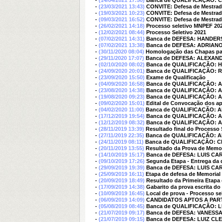
-
(14/04/2021 17:50)
Banca de QUALIFICAÇÃO: 
-
(23/03/2021 13:43)
CONVITE: Defesa de Mestrad
-
(19/03/2021 10:23)
CONVITE: Defesa de Mestrad
-
(09/03/2021 16:52)
CONVITE: Defesa de Mestrad
-
(26/02/2021 14:18)
Processo seletivo MNPEF 20
-
(12/02/2021 08:44)
Processo Seletivo 2021
-
(07/02/2021 14:31)
Banca de DEFESA: HANDE
-
(07/02/2021 13:38)
Banca de DEFESA: ADRIA
-
(30/11/2020 08:04)
Homologação das Chapas par
-
(29/11/2020 17:07)
Banca de DEFESA: ALEXA
-
(02/10/2020 08:02)
Banca de QUALIFICAÇÃO:
-
(24/09/2020 20:01)
Banca de QUALIFICAÇÃO: 
-
(23/09/2020 15:50)
Exame de Qualificação
-
(04/09/2020 16:58)
Banca de QUALIFICAÇÃO:
-
(23/08/2020 14:38)
Banca de QUALIFICAÇÃO:
-
(19/08/2020 09:23)
Banca de QUALIFICAÇÃO:
-
(09/02/2020 15:01)
Edital de Convocação dos ap
-
(04/02/2020 11:00)
Banca de QUALIFICAÇÃO:
-
(17/12/2019 19:54)
Banca de QUALIFICAÇÃO:
-
(12/12/2019 08:32)
Banca de QUALIFICAÇÃO:
-
(28/11/2019 13:39)
Resultado final do Processo 
-
(27/11/2019 22:35)
Banca de QUALIFICAÇÃO:
-
(24/11/2019 08:11)
Banca de QUALIFICAÇÃO: C
-
(20/11/2019 13:55)
Resultado da Prova de Memori
-
(14/10/2019 15:17)
Banca de DEFESA: LUIS C
-
(09/10/2019 17:26)
Segunda Etapa - Entrega da 
-
(29/09/2019 19:39)
Banca de DEFESA: LUIS C
-
(25/09/2019 16:11)
Etapa de defesa de Memorial
-
(20/09/2019 18:49)
Resultado da Primeira Etapa d
-
(17/09/2019 14:38)
Gabarito da prova escrita d
-
(10/09/2019 16:45)
Local de prova - Processo se
-
(06/09/2019 14:09)
CANDIDATOS APTOS A PART
-
(05/08/2019 08:45)
Banca de QUALIFICAÇÃO:
-
(21/07/2019 09:17)
Banca de DEFESA: VANESSA
-
(21/07/2019 09:15)
Banca de DEFESA: LUIZ C