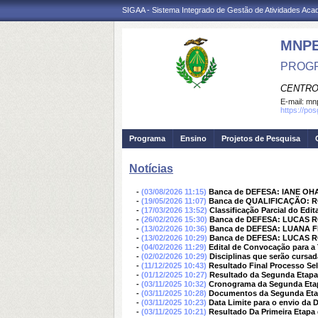
SIGAA - Sistema Integrado de Gestão de Atividades Ac
MNP
PROGR
CENTRO
E-mail:
mnp
https://po
Programa
Ensino
Projetos de Pesquisa
Notícias
-
(03/08/2026 11:15)
Banca de DEFESA: IANE 
-
(19/05/2026 11:07)
Banca de QUALIFICAÇÃO:
-
(17/03/2026 13:52)
Classificação Parcial do Edit
-
(26/02/2026 15:30)
Banca de DEFESA: LUCAS 
-
(13/02/2026 10:36)
Banca de DEFESA: LUANA 
-
(13/02/2026 10:29)
Banca de DEFESA: LUCAS 
-
(04/02/2026 11:29)
Edital de Convocação para a
-
(02/02/2026 10:29)
Disciplinas que serão cursa
-
(11/12/2025 10:43)
Resultado Final Processo Sel
-
(01/12/2025 10:27)
Resultado da Segunda Etapa
-
(03/11/2025 10:32)
Cronograma da Segunda Etap
-
(03/11/2025 10:28)
Documentos da Segunda Etapa
-
(03/11/2025 10:23)
Data Limite para o envio da 
-
(03/11/2025 10:21)
Resultado Da Primeira Etapa