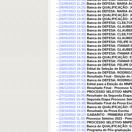
-
(31/08/2023 11:29)
Banca de DEFESA: MARIA A
-
(08/08/2023 14:25)
Banca de QUALIFICAÇÃO: 
-
(17/07/2023 11:00)
Banca de DEFESA: MARIA A
-
(12/07/2023 13:47)
Banca de QUALIFICAÇÃO: 
-
(06/07/2023 10:40)
Banca de QUALIFICAÇÃO: 
-
(21/06/2023 13:58)
Banca de DEFESA: CLEILTO
-
(22/05/2023 19:50)
Banca de DEFESA: GLAUB
-
(22/05/2023 13:10)
Banca de DEFESA: GLAUB
-
(09/05/2023 14:25)
Banca de DEFESA: CLEILTO
-
(08/05/2023 18:32)
Banca de DEFESA: GLAUB
-
(13/04/2023 10:13)
Banca de DEFESA: FELIPE D
-
(30/03/2023 13:42)
Banca de DEFESA: ITAMA
-
(30/03/2023 13:36)
Banca de DEFESA: GLAUB
-
(13/03/2023 17:05)
Banca de DEFESA: ITAMA
-
(10/03/2023 14:43)
Banca de QUALIFICAÇÃO:
-
(10/03/2023 09:24)
Banca de DEFESA: ITAMA
-
(28/02/2023 18:22)
Banca de DEFESA: FELIPE D
-
(25/01/2023 19:29)
Edital de Seleção de Bolsis
-
(14/01/2023 16:34)
Banca de DEFESA: RODRI
-
(23/12/2022 07:19)
Resultado Final - Eleição do
-
(12/12/2022 07:54)
Banca de DEFESA: RODRI
-
(06/12/2022 23:21)
Edital para a Eleição do MNP
-
(06/12/2022 07:32)
Resultado Final - Processo S
-
(05/12/2022 21:26)
PROCESSO SELETIVO MNPEF
-
(27/11/2022 16:05)
Resultado da Segunda Etapa 
-
(07/11/2022 15:48)
Segunda Etapa Processo Sel
-
(25/10/2022 13:38)
Resultado Final da Prova Esc
-
(23/10/2022 14:22)
Banca de QUALIFICAÇÃO:
-
(19/10/2022 15:03)
Resultado da Prova Escrita -
-
(16/10/2022 19:17)
GABARITO - PRIMEIRA ETAP
-
(11/10/2022 11:35)
Processo Seletivo 2023 - Prim
-
(27/09/2022 18:05)
PROCESSO SELETIVO MNPEF
-
(13/09/2022 21:11)
Banca de QUALIFICAÇÃO:
-
(13/09/2022 17:42)
Programa de Pós-graduação e