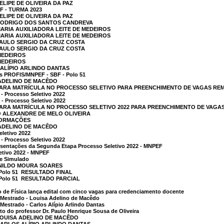
ELIPE DE OLIVEIRA DA PAZ
 - TURMA 2023
ELIPE DE OLIVEIRA DA PAZ
 RODRIGO DOS SANTOS CANDREVA
MARIA AUXILIADORA LEITE DE MEDEIROS
MARIA AUXILIADORA LEITE DE MEDEIROS
PAULO SERGIO DA CRUZ COSTA
PAULO SERGIO DA CRUZ COSTA
MEDEIROS
MEDEIROS
 ALÍPIO ARLINDO DANTAS
tas PROFIS/MNPEF - SBF - Polo 51
 ADELINO DE MACÊDO
ARA MATRÍCULA NO PROCESSO SELETIVO PARA PREENCHIMENTO DE VAGAS REM
- Processo Seletivo 2022
- Processo Seletivo 2022
RA MATRÍCULA NO PROCESSO SELETIVO 2022 PARA PREENCHIMENTO DE VAGAS 
O ALEXANDRE DE MELO OLIVEIRA
INFORMAÇÕES
 ADELINO DE MACÊDO
eletivo 2022
- Processo Seletivo 2022
sentações da Segunda Etapa Processo Seletivo 2022 - MNPEF
etivo 2022 - MNPEF
te Simulado
ENILDO MOURA SOARES
lo 51  RESULTADO FINAL
lo 51  RESULTADO PARCIAL
 de Física lança edital com cinco vagas para credenciamento docente
e Mestrado - Louisa Adelino de Macêdo
 Mestrado - Carlos Alípio Arlindo Dantas
to do professor Dr. Paulo Henrique Sousa de Oliveira
LOUISA ADELINO DE MACÊDO