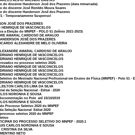
CARLOS ALÍPIO ARLINDO DANTAS
o do discente Handerson José dos Prazeres (data remarcada)
o do discente José Renildo Moura Soares
o do discente Handerson José dos Prazeres
21 - Temporariamente Suspenso!
RSON JOSÉ DOS PRAZERES
NO HENRIQUE DE VASCONCELOS
a a Eleição do MNPEF - POLO 51 (biênio 2021-2023)
NDRE AMARAL CARDOSO DE ARAUJO
 HANDERSON JOSÉ DOS PRAZERES
RICARDO ALEXANDRE DE MELO OLIVEIRA
 ALEXANDRE AMARAL CARDOSO DE ARAUJO
 ADRIANO HENRIQUE DE VASCONCELOS
 ADRIANO HENRIQUE DE VASCONCELOS
rovados no processo seletivo 2020.
 ADRIANO HENRIQUE DE VASCONCELOS
 ADRIANO HENRIQUE DE VASCONCELOS
 ADRIANO HENRIQUE DE VASCONCELOS
Seletivo do Mestrado Nacional Profissional em Ensino de Física (MNPEF) - Polo 51 -
 ADRIANO HENRIQUE DE VASCONCELOS
LEILTON CARLOS LIMA DA SILVA
al da Seleção Nacional - Edital - 2020
ARLOS NORONHA E SOUSA
documentação no Polo  até 15/10/2019
ARLOS NORONHA E SOUSA
 do Processo Seletivo 2020 do MNPEF
a Seleção Nacional  Edital 2020
o processo seletivo 2020 do MNPEF
letivo
ICIPAR DO PROCESSO SELETIVO DO MNPEF - 2020.1
 LUIS CARLOS NORONHA E SOUSA
 CRISTINA DA SILVA
LEMENTINO NETO