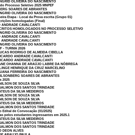
INGRID OLIVEIRA DO NASCIMENTO
 do Processo Seletivo 2025 MNPEF
NBERG SOARES DE ABRANTES
 INGRID OLIVEIRA DO NASCIMENTO
eira Etapa - Local da Prova escrita (Grupo 01)
crições homologadas (Final)
O ANDRADE CAVALCANTI
NSCRITOS HOMOLOGADOS NO PROCESSO SELETIVO
 INGRID OLIVEIRA DO NASCIMENTO
O ANDRADE CAVALCANTI
O ANDRADE CAVALCANTI
 INGRID OLIVEIRA DO NASCIMENTO
 - TURMA 2026
LUCAS RODRIGO DE ALMEIDA CIBELLA
RICARDO ANDRADE CAVALCANTI
 RICARDO ANDRADE CAVALCANTI
 IANE OHANNA DE ARAÚJO LABRE DA NÓBREGA
RLINGE HENRIQUE DA CRUZ MARCELINO
 LUANA FERREIRA DO NASCIMENTO
 GILSONBERG SOARES DE ABRANTES
s 2025
NILSON DE SOUZA SILVA
O SALMON DOS SANTOS TRINDADE
ATEUS DA SILVA MEDEIROS
NILSON DE SOUZA SILVA
NILSON DE SOUZA SILVA
ATEUS DA SILVA MEDEIROS
O SALMON DOS SANTOS TRINDADE
no Edital de Convocação (01/2025)
das pelos estudantes ingressantes em 2025.1
ATEUS DA SILVA MEDEIROS
O SALMON DOS SANTOS TRINDADE
O SALMON DOS SANTOS TRINDADE
O DEON ALVES
 DE ARAUJO PAULA