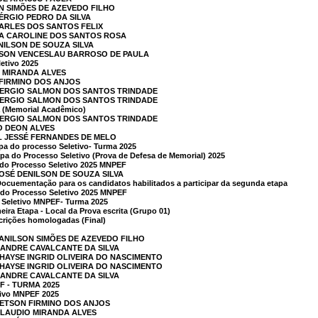
ON SIMÕES DE AZEVEDO FILHO
SÉRGIO PEDRO DA SILVA
HARLES DOS SANTOS FELIX
IA CAROLINE DOS SANTOS ROSA
NILSON DE SOUZA SILVA
RSON VENCESLAU BARROSO DE PAULA
etivo 2025
O MIRANDA ALVES
 FIRMINO DOS ANJOS
 SERGIO SALMON DOS SANTOS TRINDADE
 SERGIO SALMON DOS SANTOS TRINDADE
 (Memorial Acadêmico)
 SERGIO SALMON DOS SANTOS TRINDADE
O DEON ALVES
L JESSÉ FERNANDES DE MELO
a do processo Seletivo- Turma 2025
 do Processo Seletivo (Prova de Defesa de Memorial) 2025
 do Processo Seletivo 2025 MNPEF
JOSÉ DENILSON DE SOUZA SILVA
 Docuementação para os candidatos habilitados a participar da segunda etapa
 do Processo Seletivo 2025 MNPEF
o Seletivo MNPEF- Turma 2025
eira Etapa - Local da Prova escrita (Grupo 01)
crições homologadas (Final)
JANILSON SIMÕES DE AZEVEDO FILHO
 ANDRE CAVALCANTE DA SILVA
THAYSE INGRID OLIVEIRA DO NASCIMENTO
THAYSE INGRID OLIVEIRA DO NASCIMENTO
 ANDRE CAVALCANTE DA SILVA
 - TURMA 2025
tivo MNPEF 2025
PETSON FIRMINO DOS ANJOS
CLAUDIO MIRANDA ALVES