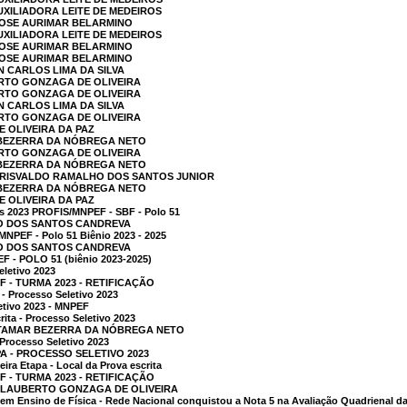
UXILIADORA LEITE DE MEDEIROS
JOSE AURIMAR BELARMINO
UXILIADORA LEITE DE MEDEIROS
JOSE AURIMAR BELARMINO
JOSE AURIMAR BELARMINO
N CARLOS LIMA DA SILVA
ERTO GONZAGA DE OLIVEIRA
ERTO GONZAGA DE OLIVEIRA
N CARLOS LIMA DA SILVA
ERTO GONZAGA DE OLIVEIRA
E OLIVEIRA DA PAZ
R BEZERRA DA NÓBREGA NETO
ERTO GONZAGA DE OLIVEIRA
R BEZERRA DA NÓBREGA NETO
 ERISVALDO RAMALHO DOS SANTOS JUNIOR
R BEZERRA DA NÓBREGA NETO
E OLIVEIRA DA PAZ
tas 2023 PROFIS/MNPEF - SBF - Polo 51
GO DOS SANTOS CANDREVA
 MNPEF - Polo 51 Biênio 2023 - 2025
GO DOS SANTOS CANDREVA
EF - POLO 51 (biênio 2023-2025)
eletivo 2023
 - TURMA 2023 - RETIFICAÇÃO
- Processo Seletivo 2023
etivo 2023 - MNPEF
rita - Processo Seletivo 2023
 ITAMAR BEZERRA DA NÓBREGA NETO
 Processo Seletivo 2023
A - PROCESSO SELETIVO 2023
eira Etapa - Local da Prova escrita
 - TURMA 2023 - RETIFICAÇÃO
 GLAUBERTO GONZAGA DE OLIVEIRA
m Ensino de Física - Rede Nacional conquistou a Nota 5 na Avaliação Quadrienal d