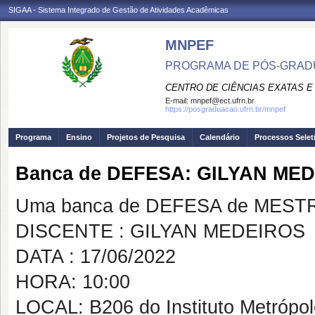
SIGAA - Sistema Integrado de Gestão de Atividades Acadêmicas
MNPEF
PROGRAMA DE PÓS-GRADUA
CENTRO DE CIÊNCIAS EXATAS E
E-mail:
mnpef@ect.ufrn.br
https://posgraduacao.ufrn.br/mnpef
Programa
Ensino
Projetos de Pesquisa
Calendário
Processos Selet
Banca de DEFESA: GILYAN ME
Uma banca de DEFESA de MESTRAD
DISCENTE : GILYAN MEDEIROS
DATA : 17/06/2022
HORA: 10:00
LOCAL: B206 do Instituto Metrópo