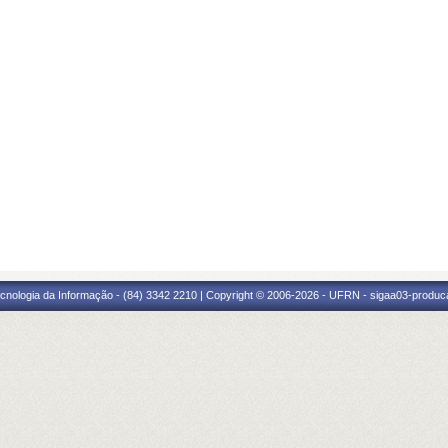
cnologia da Informação - (84) 3342 2210 | Copyright © 2006-2026 - UFRN - sigaa03-produca