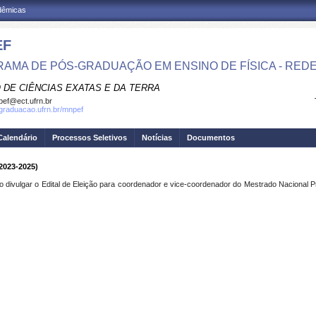
adêmicas
EF
AMA DE PÓS-GRADUAÇÃO EM ENSINO DE FÍSICA - RED
 DE CIÊNCIAS EXATAS E DA TERRA
ef@ect.ufrn.br
sgraduacao.ufrn.br/mnpef
Calendário
Processos Seletivos
Notícias
Documentos
2023-2025)
 divulgar o Edital de Eleição para coordenador e vice-coordenador do Mestrado Nacional Pro