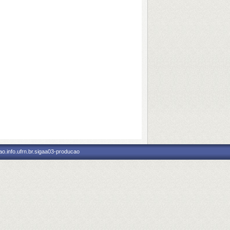
o.info.ufrn.br.sigaa03-producao