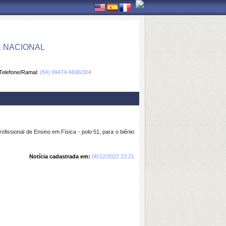
E NACIONAL
Telefone/Ramal:
(84) 99474-6696/304
fissional de Ensino em Física - polo 51, para o biênio
Notícia cadastrada em:
06/12/2022 23:21