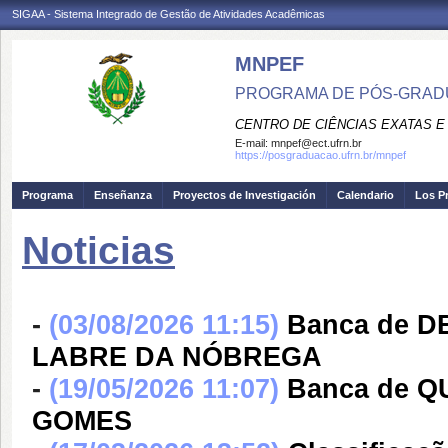
SIGAA - Sistema Integrado de Gestão de Atividades Acadêmicas
MNPEF
PROGRAMA DE PÓS-GRADUA
CENTRO DE CIÊNCIAS EXATAS E
E-mail:
mnpef@ect.ufrn.br
https://posgraduacao.ufrn.br/mnpef
Programa
Enseñanza
Proyectos de Investigación
Calendario
Los P
Noticias
-
(03/08/2026 11:15)
Banca de 
LABRE DA NÓBREGA
-
(19/05/2026 11:07)
Banca de 
GOMES