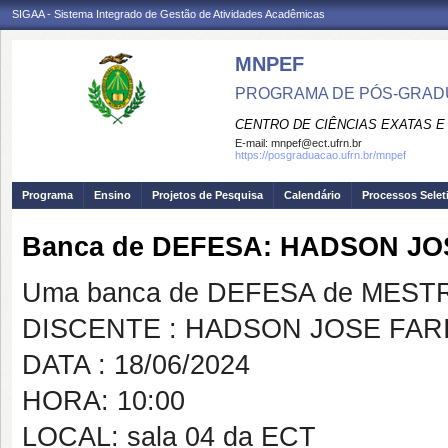
SIGAA - Sistema Integrado de Gestão de Atividades Acadêmicas
MNPEF
PROGRAMA DE PÓS-GRADUA
CENTRO DE CIÊNCIAS EXATAS E
E-mail:
mnpef@ect.ufrn.br
https://posgraduacao.ufrn.br/mnpef
Programa
Ensino
Projetos de Pesquisa
Calendário
Processos Selet
Banca de DEFESA: HADSON J
Uma banca de DEFESA de MESTRAD
DISCENTE : HADSON JOSE FAR
DATA : 18/06/2024
HORA: 10:00
LOCAL: sala 04 da ECT