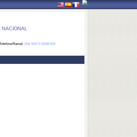
E NACIONAL
Telefone/Ramal:
(84) 99474-6696/304