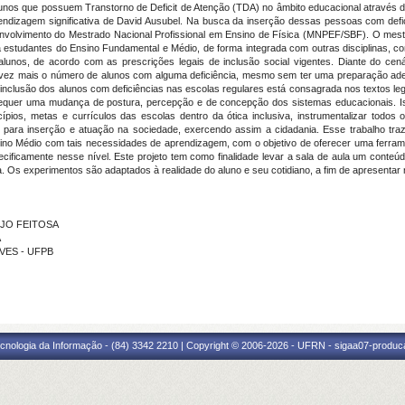
 alunos que possuem Transtorno de Deficit de Atenção (TDA) no âmbito educacional através
endizagem significativa de David Ausubel. Na busca da inserção dessas pessoas com def
volvimento do Mestrado Nacional Profissional em Ensino de Física (MNPEF/SBF). O mest
studantes do Ensino Fundamental e Médio, de forma integrada com outras disciplinas, conc
unos, de acordo com as prescrições legais de inclusão social vigentes. Diante do cenár
ez mais o número de alunos com alguma deficiência, mesmo sem ter uma preparação adequ
inclusão dos alunos com deficiências nas escolas regulares está consagrada nos textos leg
requer uma mudança de postura, percepção e de concepção dos sistemas educacionais. Iss
ncípios, metas e currículos das escolas dentro da ótica inclusiva, instrumentalizar tod
 para inserção e atuação na sociedade, exercendo assim a cidadania. Esse trabalho tra
o Médio com tais necessidades de aprendizagem, com o objetivo de oferecer uma ferrame
ecificamente nesse nível. Este projeto tem como finalidade levar a sala de aula um conteú
ala. Os experimentos são adaptados à realidade do aluno e seu cotidiano, a fim de apresent
UJO FEITOSA
A
LVES - UFPB
cnologia da Informação - (84) 3342 2210 | Copyright © 2006-2026 - UFRN - sigaa07-produca