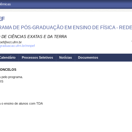
adêmicas
EF
AMA DE PÓS-GRADUAÇÃO EM ENSINO DE FÍSICA - RED
 DE CIÊNCIAS EXATAS E DA TERRA
ef@ect.ufrn.br
sgraduacao.ufrn.br/mnpef
Calendário
Processos Seletivos
Notícias
Documentos
SCONCELOS
pelo programa.
OS
a o ensino de alunos com TDA