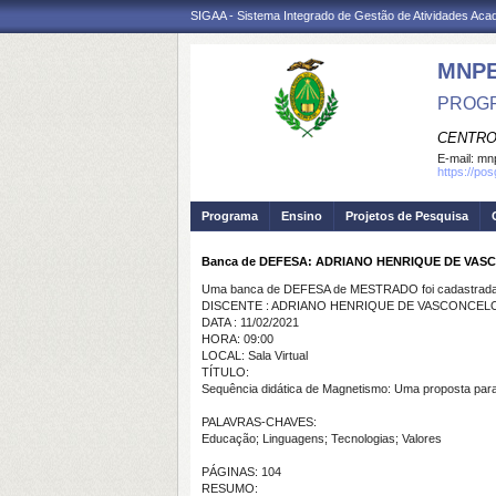
SIGAA - Sistema Integrado de Gestão de Atividades Ac
MNP
PROGR
CENTRO
E-mail:
mnp
https://po
Programa
Ensino
Projetos de Pesquisa
Banca de DEFESA: ADRIANO HENRIQUE DE VA
Uma banca de DEFESA de MESTRADO foi cadastrada 
DISCENTE : ADRIANO HENRIQUE DE VASCONCEL
DATA : 11/02/2021
HORA: 09:00
LOCAL: Sala Virtual
TÍTULO:
Sequência didática de Magnetismo: Uma proposta par
PALAVRAS-CHAVES:
Educação; Linguagens; Tecnologias; Valores
PÁGINAS: 104
RESUMO: