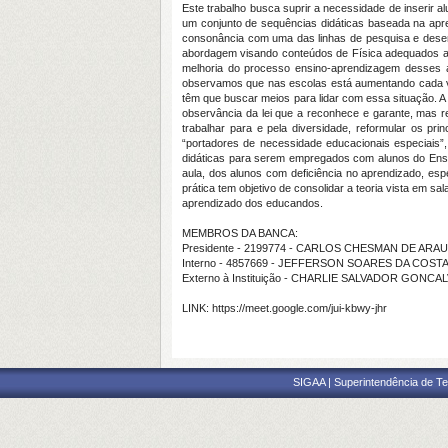
Este trabalho busca suprir a necessidade de inserir
um conjunto de sequências didáticas baseada na apr
consonância com uma das linhas de pesquisa e desen
abordagem visando conteúdos de Física adequados a e
melhoria do processo ensino-aprendizagem desses al
observamos que nas escolas está aumentando cada v
têm que buscar meios para lidar com essa situação. A 
observância da lei que a reconhece e garante, mas 
trabalhar para e pela diversidade, reformular os pri
“portadores de necessidade educacionais especiais”,
didáticas para serem empregados com alunos do Ensin
aula, dos alunos com deficiência no aprendizado, esp
prática tem objetivo de consolidar a teoria vista em s
aprendizado dos educandos.
MEMBROS DA BANCA:
Presidente - 2199774 - CARLOS CHESMAN DE ARA
Interno - 4857669 - JEFFERSON SOARES DA COST
Externo à Instituição - CHARLIE SALVADOR GONCA
LINK: https://meet.google.com/jui-kbwy-jhr
SIGAA | Superintendência de Te