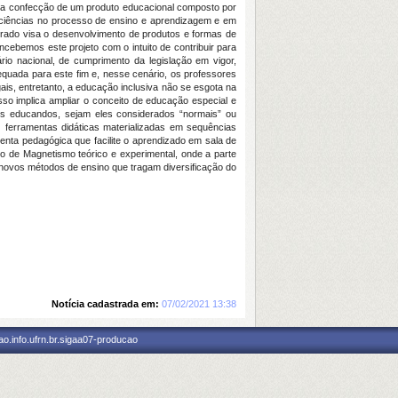
 da confecção de um produto educacional composto por
iciências no processo de ensino e aprendizagem e em
rado visa o desenvolvimento de produtos e formas de
ebemos este projeto com o intuito de contribuir para
io nacional, de cumprimento da legislação em vigor,
ada para este fim e, nesse cenário, os professores
ais, entretanto, a educação inclusiva não se esgota na
o implica ampliar o conceito de educação especial e
os os educandos, sejam eles considerados “normais” ou
z ferramentas didáticas materializadas em sequências
nta pedagógica que facilite o aprendizado em sala de
do de Magnetismo teórico e experimental, onde a parte
ar novos métodos de ensino que tragam diversificação do
Notícia cadastrada em:
07/02/2021 13:38
o.info.ufrn.br.sigaa07-producao