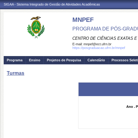
SIGAA - Sistema Integrado de Gestão de Atividades Acadêmicas
MNPEF
PROGRAMA DE PÓS-GRADUA
CENTRO DE CIÊNCIAS EXATAS E
E-mail:
mnpef@ect.ufrn.br
https://posgraduacao.ufrn.br/mnpef
Programa
Ensino
Projetos de Pesquisa
Calendário
Processos Selet
Turmas
Ano . P