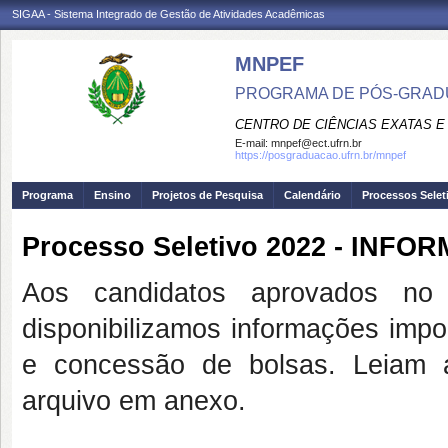
SIGAA - Sistema Integrado de Gestão de Atividades Acadêmicas
MNPEF
PROGRAMA DE PÓS-GRADUA
CENTRO DE CIÊNCIAS EXATAS E
E-mail:
mnpef@ect.ufrn.br
https://posgraduacao.ufrn.br/mnpef
Programa
Ensino
Projetos de Pesquisa
Calendário
Processos Selet
Processo Seletivo 2022 - INF
Aos candidatos aprovados n
disponibilizamos informações impo
e concessão de bolsas. Leiam 
arquivo em anexo.