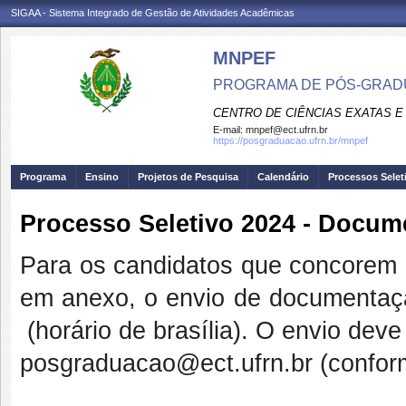
SIGAA - Sistema Integrado de Gestão de Atividades Acadêmicas
MNPEF
PROGRAMA DE PÓS-GRADUA
CENTRO DE CIÊNCIAS EXATAS E
E-mail:
mnpef@ect.ufrn.br
https://posgraduacao.ufrn.br/mnpef
Programa
Ensino
Projetos de Pesquisa
Calendário
Processos Selet
Processo Seletivo 2024 - Docum
Para os candidatos que concorem a
em anexo, o envio de documentação
(horário de brasília). O envio deve
posgraduacao@ect.ufrn.br (confor