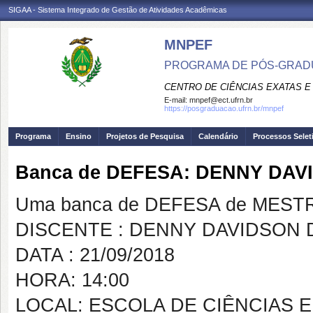
SIGAA - Sistema Integrado de Gestão de Atividades Acadêmicas
MNPEF
PROGRAMA DE PÓS-GRADUA
CENTRO DE CIÊNCIAS EXATAS E
E-mail:
mnpef@ect.ufrn.br
https://posgraduacao.ufrn.br/mnpef
Programa
Ensino
Projetos de Pesquisa
Calendário
Processos Selet
Banca de DEFESA: DENNY DAV
Uma banca de DEFESA de MESTRAD
DISCENTE : DENNY DAVIDSON D
DATA : 21/09/2018
HORA: 14:00
LOCAL: ESCOLA DE CIÊNCIAS 