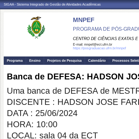
SIGAA - Sistema Integrado de Gestão de Atividades Acadêmicas
MNPEF
PROGRAMA DE PÓS-GRADUA
CENTRO DE CIÊNCIAS EXATAS E
E-mail:
mnpef@ect.ufrn.br
https://posgraduacao.ufrn.br/mnpef
Programa
Ensino
Projetos de Pesquisa
Calendário
Processos Selet
Banca de DEFESA: HADSON J
Uma banca de DEFESA de MESTRAD
DISCENTE : HADSON JOSE FAR
DATA : 25/06/2024
HORA: 10:00
LOCAL: sala 04 da ECT