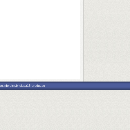
o.info.ufrn.br.sigaa13-producao