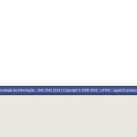
cnologia da Informação - (84) 3342 2210 | Copyright © 2006-2026 - UFRN - sigaa13-produca