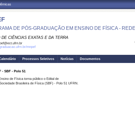
adêmicas
EF
AMA DE PÓS-GRADUAÇÃO EM ENSINO DE FÍSICA - RED
 DE CIÊNCIAS EXATAS E DA TERRA
ef@ect.ufrn.br
sgraduacao.ufrn.br/mnpef
Calendário
Processos Seletivos
Notícias
Documentos
 - SBF - Polo 51
sino de Física torna público o Edital de
ciedade Brasileira de Física (SBF) - Polo 51 UFRN.