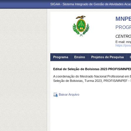
SIGAA - Sistema Integrado de Gestão de Atividades Ac
MNP
PROGR
CENTRO
E-mail:
mnp
https://po
Programa
Ensino
Projetos de Pesquisa
Edital de Seleção de Bolsistas 2023 PROFIS/MNPEF
A coordenação do Mestrado Nacional Profissional em En
Seleção de Bolsistas, Turma 2023, PROFIS/MNPEF - So
Baixar Arquivo