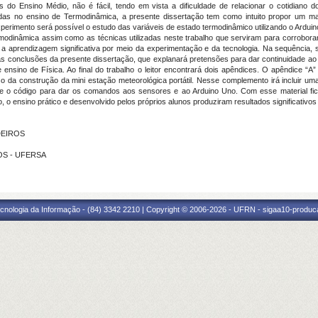
s do Ensino Médio, não é fácil, tendo em vista a dificuldade de relacionar o cotidian
tradas no ensino de Termodinâmica, a presente dissertação tem como intuito propor um 
xperimento será possível o estudo das variáveis de estado termodinâmico utilizando o Ardui
dinâmica assim como as técnicas utilizadas neste trabalho que serviram para corrobora
 a aprendizagem significativa por meio da experimentação e da tecnologia. Na sequência, 
as conclusões da presente dissertação, que explanará pretensões para dar continuidade a
ensino de Física. Ao final do trabalho o leitor encontrará dois apêndices. O apêndice “A” i
o da construção da mini estação meteorológica portátil. Nesse complemento irá incluir u
e o código para dar os comandos aos sensores e ao Arduino Uno. Com esse material fi
 o ensino prático e desenvolvido pelos próprios alunos produziram resultados significativ
DEIROS
ROS - UFERSA
cnologia da Informação - (84) 3342 2210 | Copyright © 2006-2026 - UFRN - sigaa10-produca