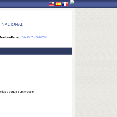
E NACIONAL
Telefone/Ramal:
(84) 99474-6696/304
ógica portátil com Arduino