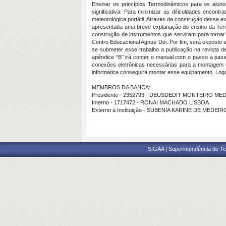
Ensinar os princípios Termodinâmicos para os aluno
significativa. Para minimizar as dificuldades encon
meteorológica portátil. Através da construção desse e
apresentada uma breve explanação do ensino da Termo
construção de instrumentos que serviram para tornar
Centro Educacional Agnus Dei. Por fim, será exposto 
se submeter esse trabalho a publicação na revista de 
apêndice “B” irá conter o manual com o passo a pass
conexões eletrônicas necessárias para a montagem 
informática conseguirá montar esse equipamento. Logo,
MEMBROS DA BANCA:
Presidente - 2352793 - DEUSDEDIT MONTEIRO ME
Interno - 1717472 - RONAI MACHADO LISBOA
Externo à Instituição - SUBENIA KARINE DE MEDEI
SIGAA | Superintendência de Te