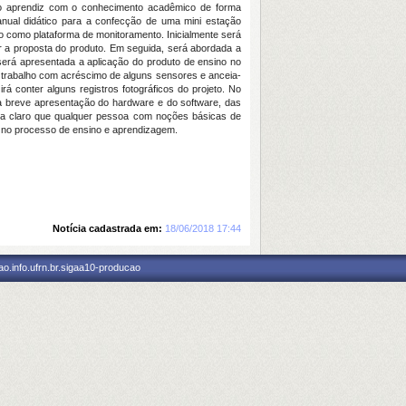
o do aprendiz com o conhecimento acadêmico de forma
manual didático para a confecção de uma mini estação
no como plataforma de monitoramento. Inicialmente será
r a proposta do produto. Em seguida, será abordada a
será apresentada a aplicação do produto de ensino no
o trabalho com acréscimo de alguns sensores e anceia-
rá conter alguns registros fotográficos do projeto. No
ma breve apresentação do hardware e do software, das
ca claro que qualquer pessoa com noções básicas de
os no processo de ensino e aprendizagem.
Notícia cadastrada em:
18/06/2018 17:44
o.info.ufrn.br.sigaa10-producao