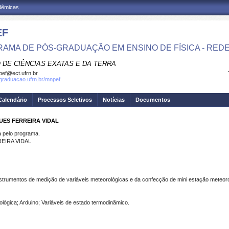
adêmicas
EF
AMA DE PÓS-GRADUAÇÃO EM ENSINO DE FÍSICA - RED
 DE CIÊNCIAS EXATAS E DA TERRA
ef@ect.ufrn.br
sgraduacao.ufrn.br/mnpef
Calendário
Processos Seletivos
Notícias
Documentos
UES FERREIRA VIDAL
pelo programa.
EIRA VIDAL
trumentos de medição de variáveis meteorológicas e da confecção de mini estação meteorol
lógica; Arduino; Variáveis de estado termodinâmico.