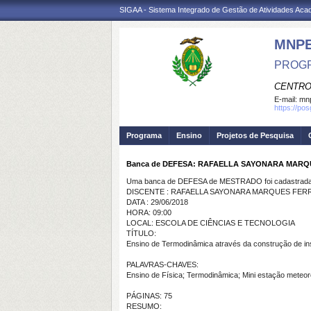
SIGAA - Sistema Integrado de Gestão de Atividades Ac
MNP
PROGR
CENTRO
E-mail:
mnp
https://po
Programa
Ensino
Projetos de Pesquisa
Banca de DEFESA: RAFAELLA SAYONARA MARQ
Uma banca de DEFESA de MESTRADO foi cadastrada 
DISCENTE : RAFAELLA SAYONARA MARQUES FERR
DATA : 29/06/2018
HORA: 09:00
LOCAL: ESCOLA DE CIÊNCIAS E TECNOLOGIA
TÍTULO:
Ensino de Termodinâmica através da construção de ins
PALAVRAS-CHAVES:
Ensino de Física; Termodinâmica; Mini estação meteoro
PÁGINAS: 75
RESUMO: