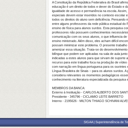
A Constituição da República Federativa do Brasil afirma
educação é um direito de todos e dever do Estado e da
igualdade de acesso e permanência na escola. Assim
especiais devem estar inseridos no contexto escolar e
todos os direitos do aluno sem deficiência. Pensando 
entre alguns professores da rede pública estadual do
ensino de física para alunos surdos. Esta pesquisa c
professores não possuem conhecimentos necessários
comunicação com os seus alunos, o que influencia de 
ensino ministrado. Além disso, eles acham difícil enco
possam minimizar este problema. O presente trabalho
amenizar essa situação. Trata-se do desenvolvimento
bilíngue que podem ser aplicadas na sala de aula junt
indicadas a estes alunos para que sirvam de suporte a
recurso para este trabalho foca na produção de vídeo 
com narração em língua portuguesa para os ouvintes
Língua Brasileira de Sinais – para os alunos surdos. 
considera relevantes os momentos pedagógicos essen
conhecimento na literatura especializada da pesquisa e
MEMBROS DA BANCA:
Externo à Instituição - CARLOS ALBERTO DOS SAN
Presidente - 345796 - CICLAMIO LEITE BARRETO
Interno - 2195626 - MILTON THIAGO SCHIVANI ALVE
SIGAA | Superintendência de Te