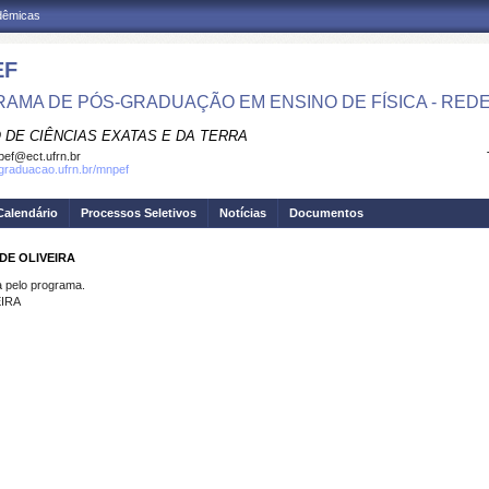
adêmicas
EF
AMA DE PÓS-GRADUAÇÃO EM ENSINO DE FÍSICA - RED
 DE CIÊNCIAS EXATAS E DA TERRA
ef@ect.ufrn.br
sgraduacao.ufrn.br/mnpef
Calendário
Processos Seletivos
Notícias
Documentos
DE OLIVEIRA
pelo programa.
EIRA