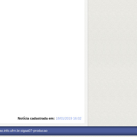
Notícia cadastrada em:
18/01/2019 16:02
o.info.ufrn.br.sigaa07-producao