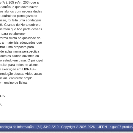
 (Art. 205 e Art. 206) que a
 família, e que deve haver
, os alunos com necessidades
 usufruir de pleno gozo de
nisso, foi feita uma sondagem
 Rio Grande do Norte sobre o
onstatou que boa parte desses
 para estabelecer
forma direta na qualidade do
ntrar materiais adequados que
 traz uma proposta para
 de aulas numa perspectiva
o com os alunos ouvintes ou
o estudo em casa. O principal
aulas para todos os alunos,
 e execução em LIBRAS –
A produção dessas vídeo aulas
ciais, conforme amplo
m ensino de física.
TOS
S
cnologia da Informação - (84) 3342 2210 | Copyright © 2006-2026 - UFRN - sigaa07-produca