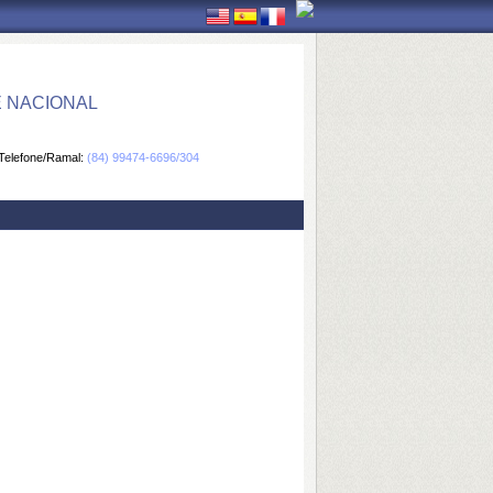
E NACIONAL
Telefone/Ramal:
(84) 99474-6696/304