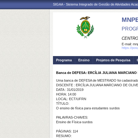
SIGAA - Sistema Integrado de Gestão de Atividades Ac
MNP
PROGR
CENTRO
E-mail:
mnp
https://po
Programa
Ensino
Projetos de Pesquisa
Banca de DEFESA: ERCÍLIA JULIANA MARCIANO 
Uma banca de DEFESA de MESTRADO foi cadastrada 
DISCENTE : ERCÍLIA JULIANA MARCIANO DE OLIV
DATA : 31/01/2019
HORA: 14:00
LOCAL: ECT/UFRN
TÍTULO:
O ensino de física para estudantes surdos
PALAVRAS-CHAVES:
Ensino de Física-surdos
PÁGINAS: 114
RESUMO: