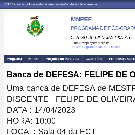
SIGAA - Sistema Integrado de Gestão de Atividades Acadêmicas
MNPEF
PROGRAMA DE PÓS-GRADUA
CENTRO DE CIÊNCIAS EXATAS E
E-mail:
mnpef@ect.ufrn.br
https://posgraduacao.ufrn.br/mnpef
Programa
Ensino
Projetos de Pesquisa
Calendário
Processos Selet
Banca de DEFESA: FELIPE DE 
Uma banca de DEFESA de MESTRAD
DISCENTE : FELIPE DE OLIVEIR
DATA : 14/04/2023
HORA: 10:00
LOCAL: Sala 04 da ECT