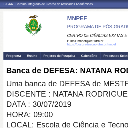
SIGAA - Sistema Integrado de Gestão de Atividades Acadêmicas
MNPEF
PROGRAMA DE PÓS-GRADUA
CENTRO DE CIÊNCIAS EXATAS E
E-mail:
mnpef@ect.ufrn.br
https://posgraduacao.ufrn.br/mnpef
Programa
Ensino
Projetos de Pesquisa
Calendário
Processos Selet
Banca de DEFESA: NATANA R
Uma banca de DEFESA de MESTRAD
DISCENTE : NATANA RODRIGU
DATA : 30/07/2019
HORA: 09:00
LOCAL: Escola de Ciência e Tecno