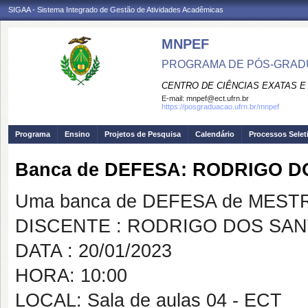
SIGAA - Sistema Integrado de Gestão de Atividades Acadêmicas
MNPEF
PROGRAMA DE PÓS-GRADUA
CENTRO DE CIÊNCIAS EXATAS E
E-mail:
mnpef@ect.ufrn.br
https://posgraduacao.ufrn.br/mnpef
Programa
Ensino
Projetos de Pesquisa
Calendário
Processos Selet
Banca de DEFESA: RODRIGO 
Uma banca de DEFESA de MESTRAD
DISCENTE : RODRIGO DOS SA
DATA : 20/01/2023
HORA: 10:00
LOCAL: Sala de aulas 04 - ECT