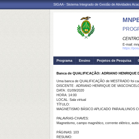
SIGAA - Sistema Integrado de Gestão de Atividades Ac
MNP
PROGR
CENTRO
E-mail:
mnp
https://po
Programa
Ensino
Projetos de Pesquisa
Banca de QUALIFICAÇÃO: ADRIANO HENRIQUE
Uma banca de QUALIFICAÇÃO de MESTRADO foi cada
DISCENTE : ADRIANO HENRIQUE DE VASCONCEL
DATA : 01/09/2020
HORA: 14:00
LOCAL: Sala virtual
TÍTULO:
MAGNETISMO BÁSICO APLICADO PARA ALUNOS 
PALAVRAS-CHAVES:
Magnetismo, campo magnético, corrente elétrico, auti
PÁGINAS: 103
RESUMO: