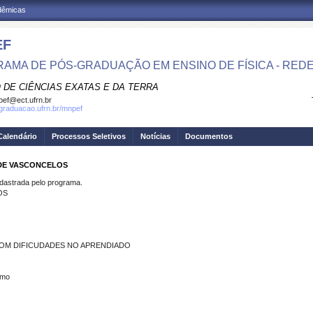
adêmicas
EF
AMA DE PÓS-GRADUAÇÃO EM ENSINO DE FÍSICA - RED
 DE CIÊNCIAS EXATAS E DA TERRA
ef@ect.ufrn.br
sgraduacao.ufrn.br/mnpef
Calendário
Processos Seletivos
Notícias
Documentos
 DE VASCONCELOS
strada pelo programa.
OS
COM DIFICUDADES NO APRENDIADO
smo