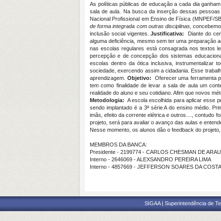
As políticas públicas de educação a cada dia ganham
sala de aula. Na busca da inserção dessas pessoas
Nacional Profissional em Ensino de Física (MNPEF/S
de forma integrada com outras disciplinas,
concebemos 
inclusão social vigentes.
Justificativa:
Diante do cen
alguma deficiência, mesmo sem ter uma preparação ade
nas escolas regulares está consagrada nos textos l
percepção e de concepção dos sistemas educacionais.
escolas dentro da ótica inclusiva, instrumentaliza
sociedade, exercendo assim a cidadania. Esse trabal
aprendizagem.
Objetivo:
Oferecer uma ferramenta ped
tem como finalidade de levar a sala de aula um cont
realidade do aluno e seu cotidiano. Afim que novos mé
Metodologia:
A escola escolhida para aplicar esse pr
sendo implantado é a 3ª série A do ensino médio. Pr
imãs, efeito da corrente elétrica e outros...., contu
projeto, será para avaliar o avanço das aulas e entende
Nesse momento, os alunos dão o feedback do projeto, 
MEMBROS DA BANCA:
Presidente - 2199774 - CARLOS CHESMAN DE ARA
Interno - 2646069 - ALEXSANDRO PEREIRA LIMA
Interno - 4857669 - JEFFERSON SOARES DA COST
SIGAA | Superintendência de Te