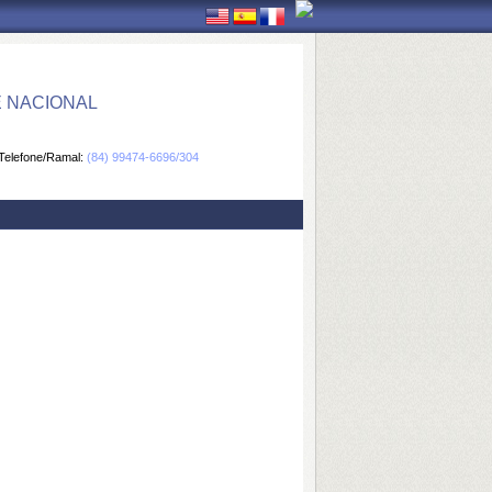
E NACIONAL
Telefone/Ramal:
(84) 99474-6696/304