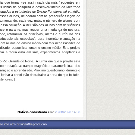
cia, que tornam-se assim cada dia mais frequentes em
s linhas de pesquisa e desenvolvimento do Mestrado
equados a estudantes do Ensino Fundamental e médio,
esses alunos, de acordo com as prescrições legais de
 aumentando, cada vez mais, o número de alunos com
essa situação. A inclusão dos alunos com deficiências
nhece e garante, mas requer uma mudança de postura,
de, reformular os princípios, metas e currículos das
educacionais especiais”, para inserção e atuação na
 com alunos do ensino médio com tais necessidades de
dizado, especificamente no ensino médio. Este projeto
dar a teoria vista em sala, experimentos adaptados à
l do Rio Grande do Norte. A turma em que o projeto está
 com relação a: campo magnético, características dos
aliação o aprendizado. Próximo questionário, durante o
fechar a conclusão do trabalho a certa do que foi feito.
eriores. ]
Notícia cadastrada em:
23/08/2020 14:38
o.info.ufrn.br.sigaa09-producao