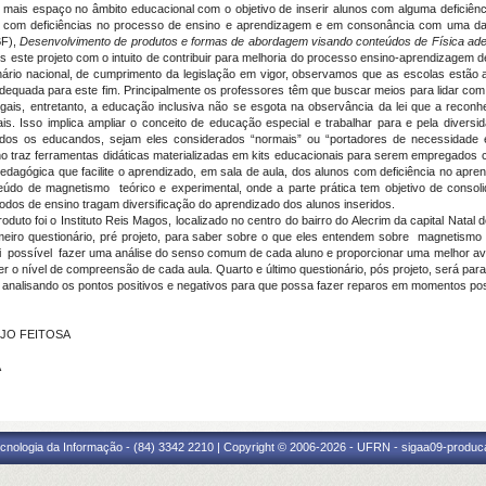
 mais espaço no âmbito educacional com o objetivo de inserir alunos com alguma deficiên
 com deficiências no processo de ensino e aprendizagem e em consonância com uma da
BF),
Desenvolvimento de produtos e formas de abordagem visando conteúdos de Física ad
este projeto com o intuito de contribuir para melhoria do processo ensino-aprendizagem d
ário nacional, de cumprimento da legislação em vigor, observamos que as escolas estão
quada para este fim. Principalmente os professores têm que buscar meios para lidar com 
egais, entretanto, a educação inclusiva não se esgota na observância da lei que a reco
 Isso implica ampliar o conceito de educação especial e trabalhar para e pela diversida
r todos os educandos, sejam eles considerados “normais” ou “portadores de necessidade 
ho traz ferramentas didáticas materializadas em kits educacionais para serem empregados
agógica que facilite o aprendizado, em sala de aula, dos alunos com deficiência no apren
eúdo de magnetismo teórico e experimental, onde a parte prática tem objetivo de consoli
todos de ensino tragam diversificação do aprendizado dos alunos inseridos.
oduto foi o Instituto Reis Magos, localizado no centro do bairro do Alecrim da capital Nata
imeiro questionário, pré projeto, para saber sobre o que eles entendem sobre magnetismo
do foi possível fazer uma análise do senso comum de cada aluno e proporcionar uma melhor av
r o nível de compreensão de cada aula. Quarto e último questionário, pós projeto, será para 
analisando os pontos positivos e negativos para que possa fazer reparos em momentos post
UJO FEITOSA
A
cnologia da Informação - (84) 3342 2210 | Copyright © 2006-2026 - UFRN - sigaa09-produca