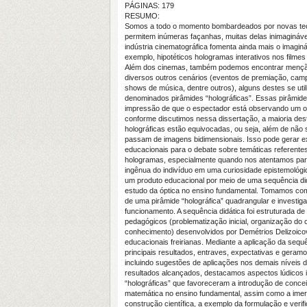
PÁGINAS: 179
RESUMO:
Somos a todo o momento bombardeados por novas tec
permitem inúmeras façanhas, muitas delas inimagináve
indústria cinematográfica fomenta ainda mais o imaginár
exemplo, hipotéticos hologramas interativos nos filmes 
Além dos cinemas, também podemos encontrar menç
diversos outros cenários (eventos de premiação, camp
shows de música, dentre outros), alguns destes se uti
denominados pirâmides “holográficas”. Essas pirâmide
impressão de que o espectador está observando um obj
conforme discutimos nessa dissertação, a maioria des
holográficas estão equivocadas, ou seja, além de não
passam de imagens bidimensionais. Isso pode gerar e
educacionais para o debate sobre temáticas referentes
hologramas, especialmente quando nos atentamos para
ingênua do indivíduo em uma curiosidade epistemoló
um produto educacional por meio de uma sequência did
estudo da óptica no ensino fundamental. Tomamos com
de uma pirâmide “holográfica” quadrangular e investiga
funcionamento. A sequência didática foi estruturada 
pedagógicos (problematização inicial, organização do
conhecimento) desenvolvidos por Demétrios Delizoic
educacionais freirianas. Mediante a aplicação da sequ
principais resultados, entraves, expectativas e geramo
incluindo sugestões de aplicações nos demais níveis d
resultados alcançados, destacamos aspectos lúdicos i
“holográficas” que favoreceram a introdução de concei
matemática no ensino fundamental, assim como a imer
construção científica, a exemplo da formulação e verif