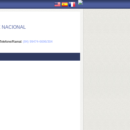
E NACIONAL
Telefone/Ramal:
(84) 99474-6696/304