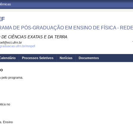
adêmicas
EF
AMA DE PÓS-GRADUAÇÃO EM ENSINO DE FÍSICA - RED
 DE CIÊNCIAS EXATAS E DA TERRA
ef@ect.ufrn.br
sgraduacao.ufrn.br/mnpef
Calendário
Processos Seletivos
Notícias
Documentos
JO
pelo programa.
tica no
a. Ensino