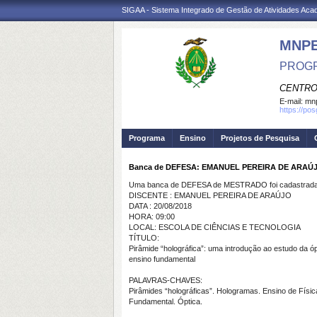
SIGAA - Sistema Integrado de Gestão de Atividades Ac
MNP
PROGR
CENTRO
E-mail:
mnp
https://po
Programa
Ensino
Projetos de Pesquisa
Banca de DEFESA: EMANUEL PEREIRA DE ARAÚ
Uma banca de DEFESA de MESTRADO foi cadastrada 
DISCENTE : EMANUEL PEREIRA DE ARAÚJO
DATA : 20/08/2018
HORA: 09:00
LOCAL: ESCOLA DE CIÊNCIAS E TECNOLOGIA
TÍTULO:
Pirâmide “holográfica”: uma introdução ao estudo da óp
ensino fundamental
PALAVRAS-CHAVES:
Pirâmides “holográficas”. Hologramas. Ensino de Físic
Fundamental. Óptica.