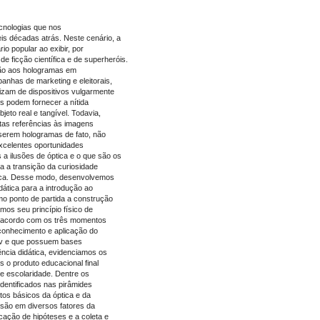
nologias que nos
is décadas atrás. Neste cenário, a
io popular ao exibir, por
de ficção científica e de superheróis.
ão aos hologramas em
anhas de marketing e eleitorais,
lizam de dispositivos vulgarmente
s podem fornecer a nítida
eto real e tangível. Todavia,
tas referências às imagens
 serem hologramas de fato, não
xcelentes oportunidades
 a ilusões de óptica e o que são os
 a transição da curiosidade
gica. Desse modo, desenvolvemos
ática para a introdução ao
o ponto de partida a construção
mos seu princípio físico de
de acordo com os três momentos
 conhecimento e aplicação do
ov e que possuem bases
ência didática, evidenciamos os
s o produto educacional final
e escolaridade. Dentre os
dentificados nas pirâmides
tos básicos da óptica e da
são em diversos fatores da
icação de hipóteses e a coleta e