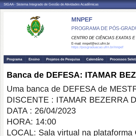
SIGAA - Sistema Integrado de Gestão de Atividades Acadêmicas
MNPEF
PROGRAMA DE PÓS-GRADUA
CENTRO DE CIÊNCIAS EXATAS E
E-mail:
mnpef@ect.ufrn.br
https://posgraduacao.ufrn.br/mnpef
Programa
Ensino
Projetos de Pesquisa
Calendário
Processos Selet
Banca de DEFESA: ITAMAR B
Uma banca de DEFESA de MESTRAD
DISCENTE : ITAMAR BEZERRA
DATA : 26/04/2023
HORA: 14:00
LOCAL: Sala virtual na plataforma