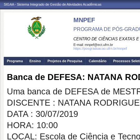
SIGAA - Sistema Integrado de Gestão de Atividades Acadêmicas
MNPEF
PROGRAMA DE PÓS-GRADUA
CENTRO DE CIÊNCIAS EXATAS E
E-mail:
mnpef@ect.ufrn.br
https://posgraduacao.ufrn.br/mnpef
Programa
Ensino
Projetos de Pesquisa
Calendário
Processos Selet
Banca de DEFESA: NATANA R
Uma banca de DEFESA de MESTRAD
DISCENTE : NATANA RODRIGU
DATA : 30/07/2019
HORA: 10:00
LOCAL: Escola de Ciência e Tecno