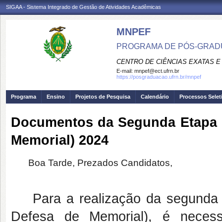
SIGAA - Sistema Integrado de Gestão de Atividades Acadêmicas
MNPEF
PROGRAMA DE PÓS-GRADUA
CENTRO DE CIÊNCIAS EXATAS E
E-mail:
mnpef@ect.ufrn.br
https://posgraduacao.ufrn.br/mnpef
Programa
Ensino
Projetos de Pesquisa
Calendário
Processos Selet
Documentos da Segunda Etapa d
Memorial) 2024
Boa Tarde, Prezados Candidatos,
Para a realização da segunda e
Defesa de Memorial), é necess