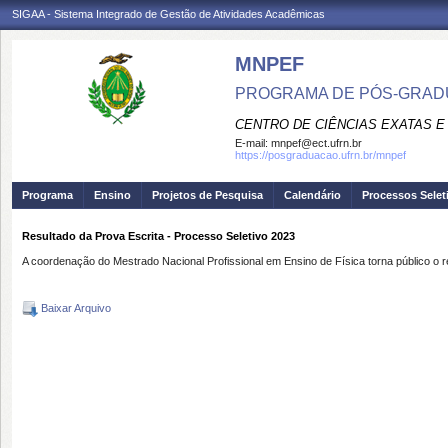
SIGAA - Sistema Integrado de Gestão de Atividades Acadêmicas
MNPEF
PROGRAMA DE PÓS-GRADUA
CENTRO DE CIÊNCIAS EXATAS E
E-mail:
mnpef@ect.ufrn.br
https://posgraduacao.ufrn.br/mnpef
Programa
Ensino
Projetos de Pesquisa
Calendário
Processos Selet
Resultado da Prova Escrita - Processo Seletivo 2023
A coordenação do Mestrado Nacional Profissional em Ensino de Física torna público o
Baixar Arquivo