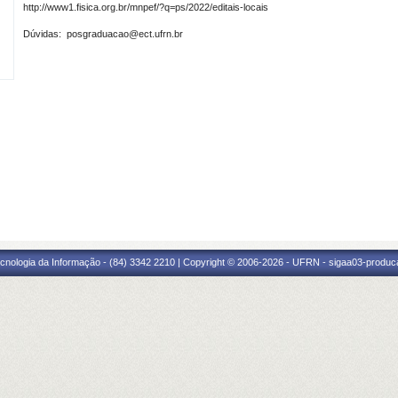
http://www1.fisica.org.br/mnpef/?q=ps/2022/editais-locais
Dúvidas: posgraduacao@ect.ufrn.br
cnologia da Informação - (84) 3342 2210 | Copyright © 2006-2026 - UFRN - sigaa03-produca