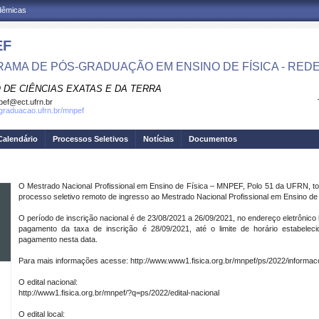
adêmicas
EF
AMA DE PÓS-GRADUAÇÃO EM ENSINO DE FÍSICA - RED
 DE CIÊNCIAS EXATAS E DA TERRA
ef@ect.ufrn.br
sgraduacao.ufrn.br/mnpef
Calendário
Processos Seletivos
Notícias
Documentos
O Mestrado Nacional Profissional em Ensino de Física – MNPEF, Polo 51 da UFRN, to
processo seletivo remoto de ingresso ao Mestrado Nacional Profissional em Ensino de 
O período de inscrição nacional é de 23/08/2021 a 26/09/2021, no endereço eletrônico
pagamento da taxa de inscrição é 28/09/2021, até o limite de horário estabeleci
pagamento nesta data.
Para mais informações acesse: http://www.www1.fisica.org.br/mnpef/ps/2022/informac
O edital nacional:
http://www1.fisica.org.br/mnpef/?q=ps/2022/edital-nacional
O edital local: