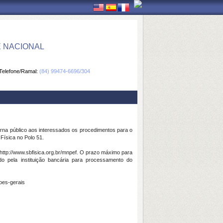
E NACIONAL
Telefone/Ramal:
(84) 99474-6696/304
rna público aos interessados os procedimentos para o
Física no Polo 51.
 http://www.sbfisica.org.br/mnpef. O prazo máximo para
do pela instituição bancária para processamento do
oes-gerais