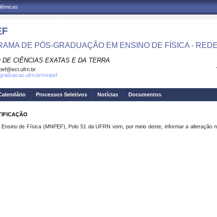
adêmicas
EF
AMA DE PÓS-GRADUAÇÃO EM ENSINO DE FÍSICA - RED
 DE CIÊNCIAS EXATAS E DA TERRA
ef@ect.ufrn.br
sgraduacao.ufrn.br/mnpef
Calendário
Processos Seletivos
Notícias
Documentos
TIFICAÇÃO
Ensino de Física (MNPEF), Polo 51 da UFRN vem, por meio deste, informar a alteração no 