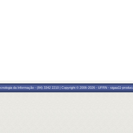
cnologia da Informação - (84) 3342 2210 | Copyright © 2006-2026 - UFRN - sigaa11-produca