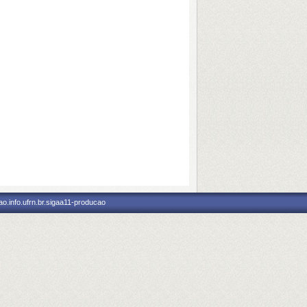
o.info.ufrn.br.sigaa11-producao