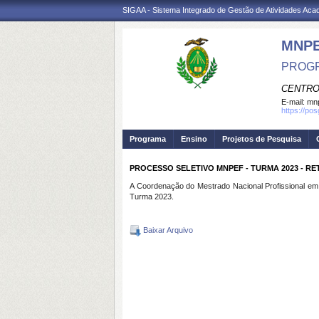
SIGAA - Sistema Integrado de Gestão de Atividades Ac
MNP
PROGR
CENTRO
E-mail:
mnp
https://po
Programa
Ensino
Projetos de Pesquisa
PROCESSO SELETIVO MNPEF - TURMA 2023 - RE
A Coordenação do Mestrado Nacional Profissional em 
Turma 2023.
Baixar Arquivo